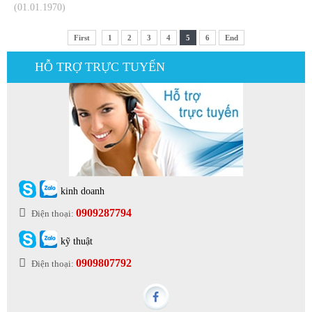
(01.01.1970)
First
1
2
3
4
5
6
End
HỖ TRỢ TRỰC TUYẾN
kinh doanh
0909287794
Điện thoại:
kỹ thuật
0909807792
Điện thoại: