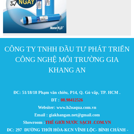
CÔNG TY TNHH ĐẦU TƯ PHÁT TRIỂN
CÔNG NGHỆ MÔI TRƯỜNG GIA
KHANG AN
ĐC: 51/18/18 Phạm văn chiêu, P14, Q. Gò vấp, TP. HCM .
ĐT :
08.98412526
Websiter: www.h2oaqua.com.vn
Email : giakhangan.net@gmail.com
Showroom :
THẾ GIỚI NƯỚC SẠCH .COM.VN
ĐC: 297 ĐƯỜNG THỚI HÒA-KCN VĨNH LỘC- BÌNH CHÁNH -