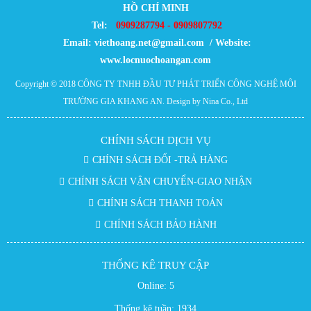
HỒ CHÍ MINH
Tel:
0909287794 - 0909807792
Email:
viethoang.net@gmail.com / Website:
www.locnuochoangan.com
Copyright © 2018
CÔNG TY TNHH ĐẦU TƯ PHÁT TRIỂN CÔNG NGHỆ MÔI
TRƯỜNG GIA KHANG AN
. Design by Nina Co., Ltd
CHÍNH SÁCH DỊCH VỤ
CHÍNH SÁCH ĐỔI -TRẢ HÀNG
CHÍNH SÁCH VẬN CHUYỂN-GIAO NHẬN
CHÍNH SÁCH THANH TOÁN
CHÍNH SÁCH BẢO HÀNH
THỐNG KÊ TRUY CẬP
Online:
5
Thống kê tuần:
1934