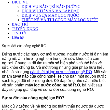
DỊCH VỤ
DỊCH VỤ BẢO TRÌ BẢO DƯỠNG
DỊCH VỤ TƯ VẤN VÀ LẮP ĐẶT
DỊCH VỤ SỬA MÁY LỌC NƯỚC
THIẾT KẾ VÀ THI CÔNG MÁY LỌC NƯỚC
BẢO TRÌ
TUYỂN DỤNG
TIN TỨC
Liên hệ
Sự ra đời của công nghệ RO
Đứng trước các nguy cơ môi trường, nguồn nước bị ô nhiễm
nặng nề, ảnh hưởng nghiêm trọng tới sức khỏe của con
người. Chúng ta đã tìm ra một số biện pháp có thể bảo vệ
sức khỏe chúng ta. Và một trong những giải pháp hữu hiệu
nhất là sử dụng
các thiết bị lọc nước công nghệ RO
. Một sản
phẩm tuyệt hảo của công nghệ, sẽ cho bạn một nguồn nước
sạch tuyệt đối như mong đợi. Để đáp ứng nhu cầu hiểu biết
về sản phẩm
máy lọc nước công nghệ R.O
, bài viết sau
đây sẽ giúp giải đáp về sự ra đời của công nghệ RO.
Sự ra đời của công nghệ lọc RO?
Mặc dù ý tưởng về hệ thống lọc thẩm thấu ngược đã được