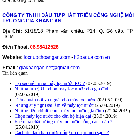
chất lượng tốt nhất.
CÔNG TY TNHH ĐẦU TƯ PHÁT TRIỂN CÔNG NGHỆ MÔI
TRƯỜNG GIA KHANG AN
Địa Chỉ:
51/18/18 Phạm văn chiêu, P14, Q. Gò vấp, TP.
HCM .
Điện Thoại:
08.98412526
Website:
locnuochoangan.com
-
h2oaqua.com.vn
Email :
giakhangan.net@gmail.com
Tin liên quan
Tại sao nên mua máy lọc nước RO ?
(07.05.2019)
Những lưu ý khi chọn máy lọc nước cho gia đình
(02.05.2019)
Tiêu chuẩn nội và ngoài cho máy lọc nước
(02.05.2019)
Những suy nghĩ sai lầm về máy lọc nước
(25.04.2019)
Những tiêu chí để chọn máy lọc nước gia đình
(25.04.2019)
Chọn máy lọc nước cho căn hộ hiện đại
(25.04.2019)
Kiểm tra chất lượng máy lọc nước bằng cách nào ?
(25.04.2019)
Cách để đảm bảo nước uống nhà bạn luôn sạch ?