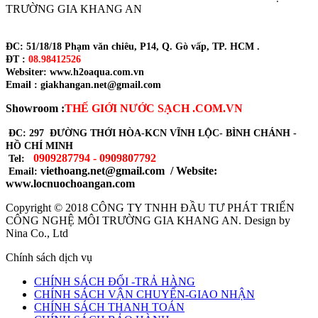
TRƯỜNG GIA KHANG AN
ĐC: 51/18/18 Phạm văn chiêu, P14, Q. Gò vấp, TP. HCM .
ĐT :
08.98412526
Websiter: www.h2oaqua.com.vn
Email : giakhangan.net@gmail.com
Showroom :
THẾ GIỚI NƯỚC SẠCH .COM.VN
ĐC: 297 ĐƯỜNG THỚI HÒA-KCN VĨNH LỘC- BÌNH CHÁNH -
HỒ CHÍ MINH
0909287794 - 0909807792
Tel:
viethoang.net@gmail.com / Website:
Email:
www.locnuochoangan.com
Copyright © 2018
CÔNG TY TNHH ĐẦU TƯ PHÁT TRIỂN
CÔNG NGHỆ MÔI TRƯỜNG GIA KHANG AN
. Design by
Nina Co., Ltd
Chính sách dịch vụ
CHÍNH SÁCH ĐỔI -TRẢ HÀNG
CHÍNH SÁCH VẬN CHUYỂN-GIAO NHẬN
CHÍNH SÁCH THANH TOÁN