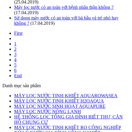
(25.04.2019)
Máy lọc nước có an toàn với bệnh nhân thận không ?
(17.04.2019)
Sử dụng máy nước có an toàn với bà bầu và trẻ nhỏ hay
không ?
(17.04.2019)
First
1
2
3
4
5
6
End
Danh mục sản phẩm
MÁY LỌC NƯỚC TINH KHIẾT AQUAROWASEA
MÁY LỌC NƯỚC TINH KHIẾT H2OAQUA
MÁY LỌC NƯỚC SINH HOẠT AQUAPURE
MÁY LOC NƯỚC NÓNG LẠNH
HỆ THỐNG LỌC TỔNG GIA ĐÌNH BIÊT THỰ, CĂN
HỘ CHUNG CƯ
MÁY LỌC NƯỚC TINH KHIẾT RO CÔNG NGHIỆP