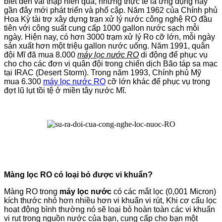
biết đến vài thập niên qua, nhưng thực tế là ứng dụng này
gần đây mới phát triển và phổ cập. Năm 1962 của Chính phủ
Hoa Kỳ tài trợ xây dựng trạn xử lý nước công nghệ RO đầu
tiên với công suất cung cấp 1000 gallon nước sạch mỗi
ngày. Hiện nay, có hơn 3000 trạm xử lý Ro cỡ lớn, mỗi ngày
sản xuất hơn một triệu gallon nước uống. Năm 1991, quân
đội Mĩ đã mua 8.000
máy lọc nước RO
di động để phục vụ
cho cho các đơn vị quân đội trong chiến dịch Bão táp sa mạc
tại IRAC (Desert Storm). Trong năm 1993, Chính phủ Mỹ
mua 6.300
máy lọc nước RO
cỡ lớn khác để phục vụ trong
đợt lũ lụt tồi tệ ở miền tây nước Mĩ.
Màng lọc RO có loại bỏ được vi khuẩn?
Màng RO trong
máy lọc nước
có các mắt lọc (0,001 Micron)
kích thước nhỏ hơn nhiều hơn vi khuẩn vi rút, Khi cơ cấu lọc
hoạt động bình thường nó sẽ loại bỏ hoàn toàn các vi khuẩn
vi rut trong nguồn nước của bạn, cung cấp cho bạn một