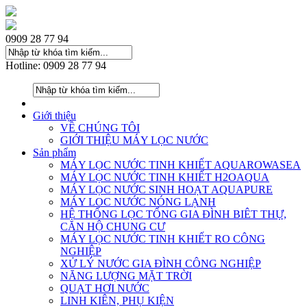
0909 28 77 94
Hotline: 0909 28 77 94
Giới thiệu
VỀ CHÚNG TÔI
GIỚI THIỆU MÁY LỌC NƯỚC
Sản phẩm
MÁY LỌC NƯỚC TINH KHIẾT AQUAROWASEA
MÁY LỌC NƯỚC TINH KHIẾT H2OAQUA
MÁY LỌC NƯỚC SINH HOẠT AQUAPURE
MÁY LOC NƯỚC NÓNG LẠNH
HỆ THỐNG LỌC TỔNG GIA ĐÌNH BIÊT THỰ,
CĂN HỘ CHUNG CƯ
MÁY LỌC NƯỚC TINH KHIẾT RO CÔNG
NGHIỆP
XỬ LÝ NƯỚC GIA ĐÌNH CÔNG NGHIỆP
NĂNG LƯỢNG MẶT TRỜI
QUẠT HƠI NƯỚC
LINH KIÊN, PHỤ KIỆN