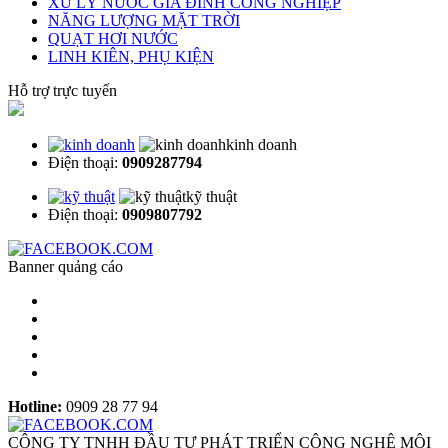
XỬ LÝ NƯỚC GIA ĐÌNH CÔNG NGHIỆP
NĂNG LƯỢNG MẶT TRỜI
QUẠT HƠI NƯỚC
LINH KIÊN, PHỤ KIỆN
Hỗ trợ trực tuyến
kinh doanh
Điện thoại:
0909287794
kỹ thuật
Điện thoại:
0909807792
Banner quảng cáo
Hotline:
0909 28 77 94
CÔNG TY TNHH ĐẦU TƯ PHÁT TRIỂN CÔNG NGHỆ MÔI