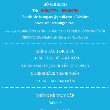
HỒ CHÍ MINH
Tel:
0909287794 - 0909807792
Email:
viethoang.net@gmail.com / Website:
www.locnuochoangan.com
Copyright © 2018
CÔNG TY TNHH ĐẦU TƯ PHÁT TRIỂN CÔNG NGHỆ MÔI
TRƯỜNG GIA KHANG AN
. Design by Nina Co., Ltd
CHÍNH SÁCH DỊCH VỤ
CHÍNH SÁCH ĐỔI -TRẢ HÀNG
CHÍNH SÁCH VẬN CHUYỂN-GIAO NHẬN
CHÍNH SÁCH THANH TOÁN
CHÍNH SÁCH BẢO HÀNH
THỐNG KÊ TRUY CẬP
Online:
3