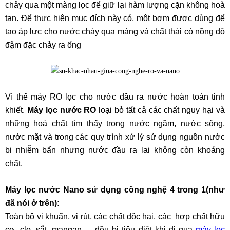
chảy qua một màng lọc để giữ lại hàm lượng cặn không hoà
tan. Để thực hiện mục đích này có, một bơm được dùng để
tạo áp lực cho nước chảy qua màng và chất thải có nồng độ
đậm đặc chảy ra ống
Vì thế máy RO lọc cho nước đầu ra nước hoàn toàn tinh
khiết.
Máy lọc nước RO
loại bỏ tất cả các chất nguy hại và
những hoá chất tìm thấy trong nước ngầm, nước sông,
nước mặt và trong các quy trình xử lý sử dụng nguồn nước
bị nhiễm bẩn nhưng nước đầu ra lại không còn khoáng
chất.
Máy lọc nước Nano sử dụng công nghệ 4 trong 1(như
đã nói ở trên):
Toàn bộ vi khuẩn, vi rút, các chất độc hại, các hợp chất hữu
cơ, clo, sắt, mangan,… đều bị tiêu diệt khi đi qua
máy lọc