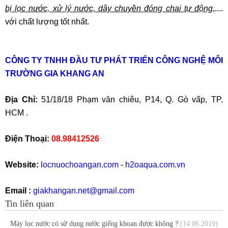
bị lọc nước, xử lý nước, dây chuyền đóng chai tự động
,....
với chất lượng tốt nhất.
CÔNG TY TNHH ĐẦU TƯ PHÁT TRIỂN CÔNG NGHỆ MÔI
TRƯỜNG GIA KHANG AN
Địa Chỉ:
51/18/18 Phạm văn chiêu, P14, Q. Gò vấp, TP.
HCM .
Điện Thoại:
08.98412526
Website:
locnuochoangan.com
-
h2oaqua.com.vn
Email :
giakhangan.net@gmail.com
Tin liên quan
Máy lọc nước có sử dụng nước giếng khoan được không ?
(14.06.2019)