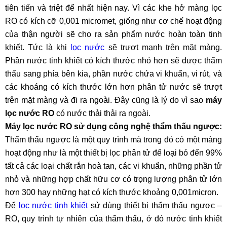
tiên tiến và triệt để nhất hiện nay. Vì các khe hở màng lọc
RO có kích cỡ 0,001 micromet, giống như cơ chế hoạt động
của thận người sẽ cho ra sản phẩm nước hoàn toàn tinh
khiết. Tức là khi
lọc nước
sẽ trượt mạnh trên mặt màng.
Phần nước tinh khiết có kích thước nhỏ hơn sẽ được thẩm
thấu sang phía bên kia, phần nước chứa vi khuẩn, vi rút, và
các khoáng có kích thước lớn hơn phân tử nước sẽ trượt
trên mặt màng và đi ra ngoài. Đây cũng là lý do vì sao
máy
lọc nước RO
có nước thải thải ra ngoài.
Máy lọc nước RO sử dụng công nghệ thẩm thấu ngược:
Thẩm thấu ngược là một quy trình mà trong đó có một màng
hoạt động như là một thiết bị lọc phân tử để loại bỏ đến 99%
tất cả các loại chất rắn hoà tan, các vi khuẩn, những phần tử
nhỏ và những hợp chất hữu cơ có trọng lượng phân tử lớn
hơn 300 hay những hạt có kích thước khoảng 0,001micron.
Để
lọc nước tinh khiết
sử dùng thiết bị thẩm thấu ngược –
RO, quy trình tự nhiên của thẩm thấu, ở đó nước tinh khiết