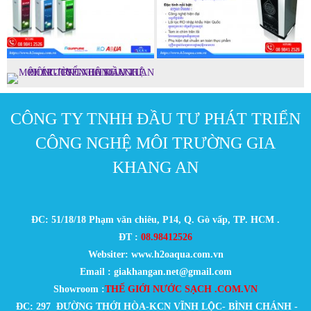
CÔNG TY TNHH ĐẦU TƯ PHÁT TRIỂN
CÔNG NGHỆ MÔI TRƯỜNG GIA
KHANG AN
ĐC: 51/18/18 Phạm văn chiêu, P14, Q. Gò vấp, TP. HCM .
ĐT :
08.98412526
Websiter: www.h2oaqua.com.vn
Email : giakhangan.net@gmail.com
Showroom :
THẾ GIỚI NƯỚC SẠCH .COM.VN
ĐC: 297 ĐƯỜNG THỚI HÒA-KCN VĨNH LỘC- BÌNH CHÁNH -