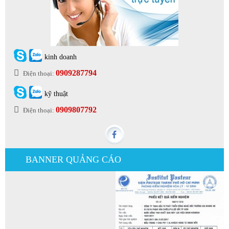
kinh doanh
0909287794
Điện thoại:
kỹ thuật
0909807792
Điện thoại:
BANNER QUẢNG CÁO