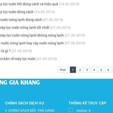
y lọc nước RO đúng cách và hiệu quả
(14.06.2019)
y lọc nước đúng cách
(14.06.2019)
 nước nóng lạnh đúng cách
(07.06.2019)
áy lọc nước nóng lạnh tốt nhất
(07.06.2019)
máy lọc nước nóng lạnh không nóng lạnh
(07.06.2019)
 nước nóng lạnh hay cây nước nóng lạnh
(07.06.2019)
 là gì ?
(31.05.2019)
cơ bản về máy lọc nước
(31.05.2019)
First
1
2
3
4
5
6
ỜNG GIA KHANG
CHÍNH SÁCH DỊCH VỤ
THỐNG KÊ TRUY CẬP
CHÍNH SÁCH ĐỔI -TRẢ HÀNG
Online:
5