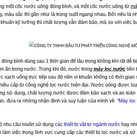
ng một cốc nước uống đóng bình, và một cốc nước uống từ
má
, màu sắc thì gần như là trong suốt ngang nhau. Bởi nếu là nh
ệt khuẩn kỹ lưỡng thì chất lượng vẫn đảm bảo, mà so với việc 
đóng bình dùng sau 1 thời gian để lâu trong không khí rất dễ bị
iềm ẩn trong nước. Trong khi đó, nước trong
máy lọc nước
liên 
c sạch uống trực tiếp sau đó nên vi khuẩn không có thời gian 
 nhiều cấp từ công nghệ lọc nước hiện đại. Nước uống được loạ
ùng sử dụng, chất lượng nước được đảm bảo sạch và an toàn 
ận, đưa ra những nhận định và suy luận của mình về “
Máy lọc
ó nhu cầu muốn sử dụng
các thiết bị vật tư ngành nước
hay nhữ
 làm việc trong lĩnh vực cung cấp các thiết bị lọc nước và x