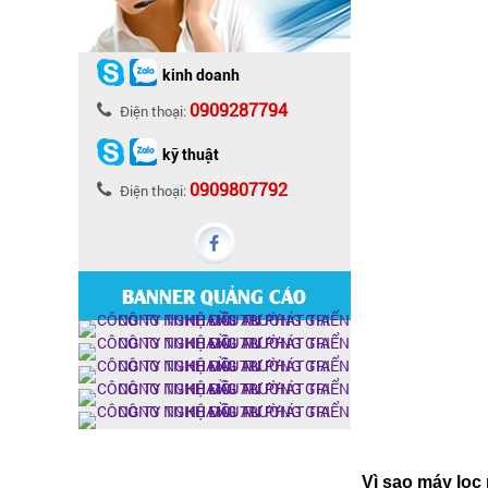
kinh doanh
0909287794
Điện thoại:
kỹ thuật
0909807792
Điện thoại:
BANNER QUẢNG CÁO
Vì sao máy lọc