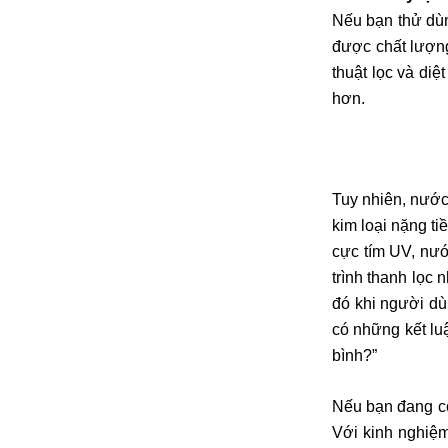
Nếu bạn thử dù
được chất lượng
thuật lọc và di
hơn.
Tuy nhiên, nước 
kim loại nặng t
cực tím UV, nướ
trình thanh lọc
đó khi người d
có những kết lu
bình?”
Nếu bạn đang c
Với kinh nghiệm