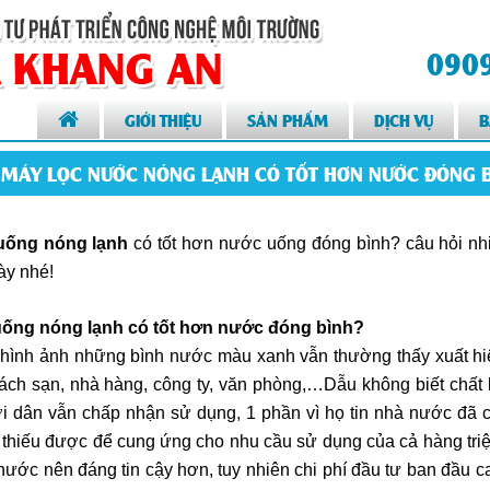
0909
GIỚI THIỆU
SẢN PHẨM
DỊCH VỤ
B
 MÁY LỌC NƯỚC NÓNG LẠNH CÓ TỐT HƠN NƯỚC ĐÓNG B
uống nóng lạnh
có tốt hơn nước uống đóng bình? câu hỏi nhiề
ày nhé!
uống nóng lạnh có tốt hơn nước đóng bình?
g, hình ảnh những bình nước màu xanh vẫn thường thấy xuất 
khách sạn, nhà hàng, công ty, văn phòng,…Dẫu không biết ch
 dân vẫn chấp nhận sử dụng, 1 phần vì họ tin nhà nước đã c
thiếu được để cung ứng cho nhu cầu sử dụng của cả hàng tri
 nước nên đáng tin cậy hơn, tuy nhiên chi phí đầu tư ban đầu