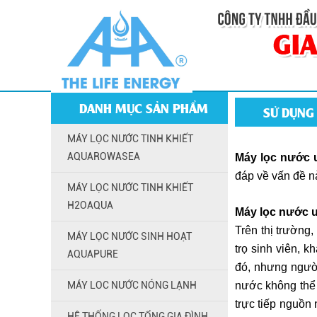
DANH MỤC SẢN PHẨM
SỬ DỤNG
MÁY LỌC NƯỚC TINH KHIẾT
AQUAROWASEA
Máy lọc nước 
đáp về vấn đề n
MÁY LỌC NƯỚC TINH KHIẾT
H2OAQUA
Máy lọc nước 
Trên thị trườn
MÁY LỌC NƯỚC SINH HOẠT
trọ sinh viên, 
AQUAPURE
đó, nhưng người
MÁY LOC NƯỚC NÓNG LẠNH
nước không thể 
trực tiếp nguồn
HỆ THỐNG LỌC TỔNG GIA ĐÌNH