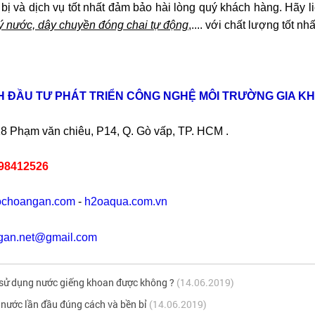
 bị và dịch vụ tốt nhất đảm bảo hài lòng quý khách hàng.
Hãy l
lý nước, dây chuyền đóng chai tự động
,.... với chất lượng tốt nhấ
H ĐẦU TƯ PHÁT TRIỂN CÔNG NGHỆ MÔI TRƯỜNG GIA K
8 Phạm văn chiêu, P14, Q. Gò vấp, TP. HCM .
98412526
ochoangan.com
-
h2oaqua.com.vn
gan.net@gmail.com
 sử dụng nước giếng khoan được không ?
(14.06.2019)
nước lần đầu đúng cách và bền bỉ
(14.06.2019)