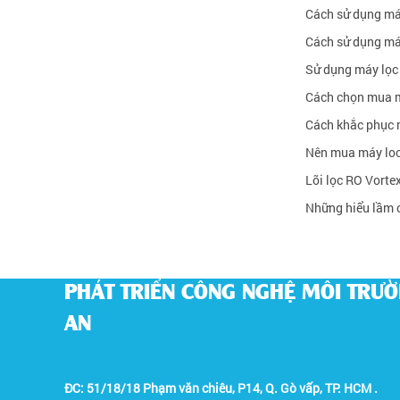
Cách sử dụng má
Cách sử dụng má
Sử dụng máy lọc
Cách chọn mua m
Cách khắc phục 
Nên mua máy loc
Lõi lọc RO Vortex
Những hiểu lầm 
CÔNG TY TNHH ĐẦU TƯ
PHÁT TRIỂN CÔNG NGHỆ MÔI TRƯ
AN
ĐC: 51/18/18 Phạm văn chiêu, P14, Q. Gò vấp, TP. HCM .