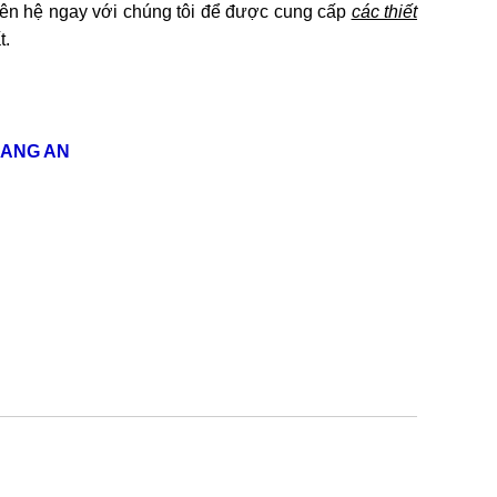
iên hệ ngay với chúng tôi để được cung cấp
các thiết
t.
HANG AN