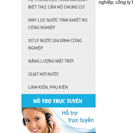
nghiệp, công ty
BIÊT THỰ, CĂN HỘ CHUNG CƯ
MÁY LỌC NƯỚC TINH KHIẾT RO
CÔNG NGHIỆP
XỬ LÝ NƯỚC GIA ĐÌNH CÔNG
NGHIỆP
NĂNG LƯỢNG MẶT TRỜI
QUẠT HƠI NƯỚC
LINH KIÊN, PHỤ KIỆN
HỖ TRỢ TRỰC TUYẾN