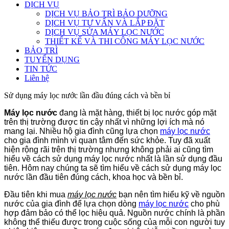
DỊCH VỤ
DỊCH VỤ BẢO TRÌ BẢO DƯỠNG
DỊCH VỤ TƯ VẤN VÀ LẮP ĐẶT
DỊCH VỤ SỬA MÁY LỌC NƯỚC
THIẾT KẾ VÀ THI CÔNG MÁY LỌC NƯỚC
BẢO TRÌ
TUYỂN DỤNG
TIN TỨC
Liên hệ
Sử dụng máy lọc nước lần đầu đúng cách và bền bỉ
Máy lọc nước
đang là mặt hàng, thiết bị lọc nước góp mặt
trên thị trường được tin cậy nhất vì những lợi ích mà nó
mang lại. Nhiều hộ gia đình cũng lựa chọn
máy lọc nước
cho gia đình mình vì quan tâm đến sức khỏe. Tuy đã xuất
hiện rộng rãi trên thị trường nhưng không phải ai cũng tìm
hiểu về cách sử dụng máy lọc nước nhất là lần sử dụng đầu
tiên. Hôm nay chúng ta sẽ tìm hiểu về cách sử dụng máy lọc
nước lần đầu tiên đúng cách, khoa học và bền bỉ.
Đầu tiên khi mua
máy lọc nước
bạn nên tìm hiểu kỹ về nguồn
nước của gia đình để lựa chọn dòng
máy lọc nước
cho phù
hợp đảm bảo có thể lọc hiệu quả. Nguồn nước chính là phần
không thể thiếu được trong cuộc sống của mỗi con người tuy