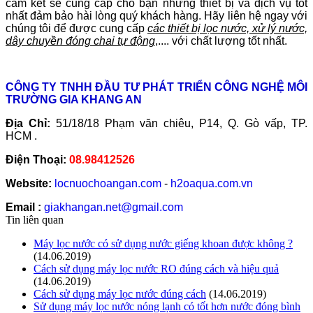
cam kết sẽ cũng cấp cho bạn những thiết bị và dịch vụ tốt
nhất đảm bảo hài lòng quý khách hàng.
Hãy liên hệ ngay với
chúng tôi để được cung cấp
các thiết bị lọc nước, xử lý nước,
dây chuyền đóng chai tự động
,.... với chất lượng tốt nhất.
CÔNG TY TNHH ĐẦU TƯ PHÁT TRIỂN CÔNG NGHỆ MÔI
TRƯỜNG GIA KHANG AN
Địa Chỉ:
51/18/18 Phạm văn chiêu, P14, Q. Gò vấp, TP.
HCM .
Điện Thoại:
08.98412526
Website:
locnuochoangan.com
-
h2oaqua.com.vn
Email :
giakhangan.net@gmail.com
Tin liên quan
Máy lọc nước có sử dụng nước giếng khoan được không ?
(14.06.2019)
Cách sử dụng máy lọc nước RO đúng cách và hiệu quả
(14.06.2019)
Cách sử dụng máy lọc nước đúng cách
(14.06.2019)
Sử dụng máy lọc nước nóng lạnh có tốt hơn nước đóng bình