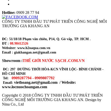
Hotline:
0909 28 77 94
CÔNG TY TNHH ĐẦU TƯ PHÁT TRIỂN CÔNG NGHỆ MÔI
TRƯỜNG GIA KHANG AN
ĐC: 51/18/18 Phạm văn chiêu, P14, Q. Gò vấp, TP. HCM .
ĐT :
08.98412526
Websiter: www.h2oaqua.com.vn
Email : giakhangan.net@gmail.com
Showroom :
THẾ GIỚI NƯỚC SẠCH .COM.VN
ĐC: 297 ĐƯỜNG THỚI HÒA-KCN VĨNH LỘC- BÌNH CHÁNH -
HỒ CHÍ MINH
0909287794 - 0909807792
Tel:
viethoang.net@gmail.com / Website:
Email:
www.locnuochoangan.com
Copyright © 2018
CÔNG TY TNHH ĐẦU TƯ PHÁT TRIỂN
CÔNG NGHỆ MÔI TRƯỜNG GIA KHANG AN
. Design by
Nina Co., Ltd