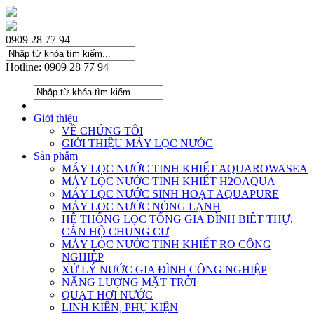
0909 28 77 94
Hotline: 0909 28 77 94
Giới thiệu
VỀ CHÚNG TÔI
GIỚI THIỆU MÁY LỌC NƯỚC
Sản phẩm
MÁY LỌC NƯỚC TINH KHIẾT AQUAROWASEA
MÁY LỌC NƯỚC TINH KHIẾT H2OAQUA
MÁY LỌC NƯỚC SINH HOẠT AQUAPURE
MÁY LOC NƯỚC NÓNG LẠNH
HỆ THỐNG LỌC TỔNG GIA ĐÌNH BIÊT THỰ,
CĂN HỘ CHUNG CƯ
MÁY LỌC NƯỚC TINH KHIẾT RO CÔNG
NGHIỆP
XỬ LÝ NƯỚC GIA ĐÌNH CÔNG NGHIỆP
NĂNG LƯỢNG MẶT TRỜI
QUẠT HƠI NƯỚC
LINH KIÊN, PHỤ KIỆN