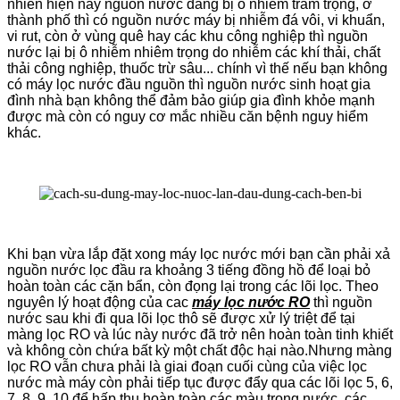
nhiên hiện nay nguồn nước đang bị ô nhiễm trầm trọng, ở
thành phố thì có nguồn nước máy bị nhiễm đá vôi, vi khuẩn,
vi rut, còn ở vùng quê hay các khu công nghiệp thì nguồn
nước lại bị ô nhiễm nhiêm trọng do nhiễm các khí thải, chất
thải công nghiệp, thuốc trừ sâu... chính vì thế nếu bạn không
có máy lọc nước đầu nguồn thì nguồn nước sinh hoạt gia
đình nhà bạn không thể đảm bảo giúp gia đình khỏe mạnh
được mà còn có nguy cơ mắc nhiều căn bệnh nguy hiểm
khác.
Khi bạn vừa lắp đặt xong máy lọc nước mới bạn cần phải xả
nguồn nước lọc đầu ra khoảng 3 tiếng đồng hồ để loại bỏ
hoàn toàn các cặn bẩn, còn đọng lại trong các lõi lọc. Theo
nguyên lý hoạt động của cac
máy lọc nước RO
thì nguồn
nước sau khi đi qua lõi lọc thô sẽ được xử lý triệt để tại
màng lọc RO và lúc này nước đã trở nên hoàn toàn tinh khiết
và không còn chứa bất kỳ một chất độc hại nào.Nhưng màng
lọc RO vẫn chưa phải là giai đoạn cuối cùng của việc lọc
nước mà máy còn phải tiếp tục được đẩy qua các lõi lọc 5, 6,
7, 8, 9, 10 để hấp thụ hoàn toàn các màu trong nước, các