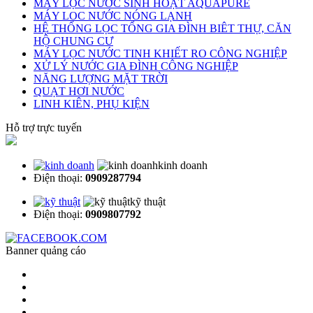
MÁY LỌC NƯỚC SINH HOẠT AQUAPURE
MÁY LOC NƯỚC NÓNG LẠNH
HỆ THỐNG LỌC TỔNG GIA ĐÌNH BIÊT THỰ, CĂN
HỘ CHUNG CƯ
MÁY LỌC NƯỚC TINH KHIẾT RO CÔNG NGHIỆP
XỬ LÝ NƯỚC GIA ĐÌNH CÔNG NGHIỆP
NĂNG LƯỢNG MẶT TRỜI
QUẠT HƠI NƯỚC
LINH KIÊN, PHỤ KIỆN
Hỗ trợ trực tuyến
kinh doanh
Điện thoại:
0909287794
kỹ thuật
Điện thoại:
0909807792
Banner quảng cáo