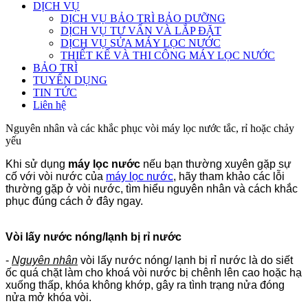
DỊCH VỤ
DỊCH VỤ BẢO TRÌ BẢO DƯỠNG
DỊCH VỤ TƯ VẤN VÀ LẮP ĐẶT
DỊCH VỤ SỬA MÁY LỌC NƯỚC
THIẾT KẾ VÀ THI CÔNG MÁY LỌC NƯỚC
BẢO TRÌ
TUYỂN DỤNG
TIN TỨC
Liên hệ
Nguyên nhân và các khắc phục vòi máy lọc nước tắc, rỉ hoặc chảy
yếu
Khi sử dụng
máy lọc nước
nếu bạn thường xuyên gặp sự
cố với vòi nước của
máy lọc nước
, hãy tham khảo các lỗi
thường gặp ở vòi nước, tìm hiểu nguyên nhân và cách khắc
phục đúng cách ở đây ngay.
Vòi lấy nước nóng/lạnh bị rỉ nước
-
Nguyên nhân
vòi lấy nước nóng/ lạnh bị rỉ nước là do siết
ốc quá chặt làm cho khoá vòi nước bị chênh lên cao hoặc hạ
xuống thấp, khóa không khớp, gây ra tình trạng nửa đóng
nửa mở khóa vòi.