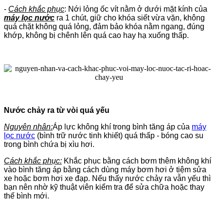
-
Cách khắc phục
: Nới lỏng ốc vít nằm ở dưới mặt kính của
máy lọc nước
ra 1 chút, giữ cho khóa siết vừa vặn, không
quá chặt không quá lỏng, đảm bảo khóa nằm ngang, đúng
khớp, không bị chênh lên quá cao hay hạ xuống thấp.
Nước chảy ra từ vòi quá yếu
Nguyên nhân:
Áp lực không khí trong bình tăng áp của
máy
lọc nước
(bình trữ nước tinh khiết) quá thấp - bóng cao su
trong bình chứa bị xìu hơi.
Cách khắc phục:
Khắc phục bằng cách bơm thêm không khí
vào bình tăng áp bằng cách dùng máy bơm hơi ở tiệm sửa
xe hoặc bơm hơi xe đạp. Nếu thấy nước chảy ra vẫn yếu thì
bạn nên nhờ kỹ thuật viên kiểm tra để sửa chữa hoặc thay
thế bình mới.