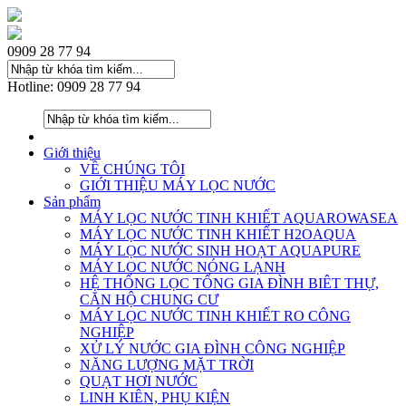
0909 28 77 94
Hotline: 0909 28 77 94
Giới thiệu
VỀ CHÚNG TÔI
GIỚI THIỆU MÁY LỌC NƯỚC
Sản phẩm
MÁY LỌC NƯỚC TINH KHIẾT AQUAROWASEA
MÁY LỌC NƯỚC TINH KHIẾT H2OAQUA
MÁY LỌC NƯỚC SINH HOẠT AQUAPURE
MÁY LOC NƯỚC NÓNG LẠNH
HỆ THỐNG LỌC TỔNG GIA ĐÌNH BIÊT THỰ,
CĂN HỘ CHUNG CƯ
MÁY LỌC NƯỚC TINH KHIẾT RO CÔNG
NGHIỆP
XỬ LÝ NƯỚC GIA ĐÌNH CÔNG NGHIỆP
NĂNG LƯỢNG MẶT TRỜI
QUẠT HƠI NƯỚC
LINH KIÊN, PHỤ KIỆN