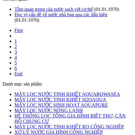
Tầm quan trọng của nước sạch với cơ thể
(01.01.1970)
Đọc vị vấn đề về nước nhà bạn qua các dấu hiệu
(01.01.1970)
First
1
2
3
4
5
6
End
Danh mục sản phẩm
MÁY LỌC NƯỚC TINH KHIẾT AQUAROWASEA
MÁY LỌC NƯỚC TINH KHIẾT H2OAQUA
MÁY LỌC NƯỚC SINH HOẠT AQUAPURE
MÁY LOC NƯỚC NÓNG LẠNH
HỆ THỐNG LỌC TỔNG GIA ĐÌNH BIÊT THỰ, CĂN
HỘ CHUNG CƯ
MÁY LỌC NƯỚC TINH KHIẾT RO CÔNG NGHIỆP
XỬ LÝ NƯỚC GIA ĐÌNH CÔNG NGHIỆP