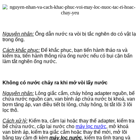
Nguyên nhân:
Ống dẫn nước ra vòi bị tắc nghẽn do có vật lạ
trong ống.
Cách khắc phục:
Để khắc phục, bạn tiến hành tháo ra và
kiểm tra, tiến hành thông rửa ống nước nếu có bụi cặn bẩn
làm tắt nghẽn ống nước.
Không có nước chảy ra khi mở vòi lấy nước
Nguyên nhân:
Lỏng giắc cắm, cháy hỏng adapter nguồn, bể
chứa nước nguồn cạn, van bình áp chứa nước bị khoá, van
bơm tăng áp, van điều tiết bị lỏng, cháy hỏng, bị tắt lõi 3 lõi
lọc thô.
Cách xử lý:
Kiểm tra, cắm lại hoặc thay thế adapter, kiểm tra
bể chứa nước, cấp lại nước cho
máy lọc nước
, mở khoá
van bình áp, kiểm tra giắc cắm hoặc thay thế mới, mở lõi
bằng tay cầm đi kèm
máy lọc nước
, kiểm tra tình trạng và