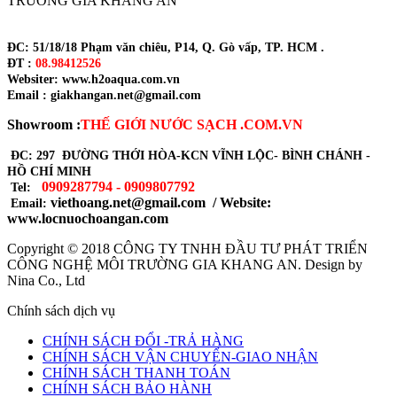
TRƯỜNG GIA KHANG AN
ĐC: 51/18/18 Phạm văn chiêu, P14, Q. Gò vấp, TP. HCM .
ĐT :
08.98412526
Websiter: www.h2oaqua.com.vn
Email : giakhangan.net@gmail.com
Showroom :
THẾ GIỚI NƯỚC SẠCH .COM.VN
ĐC: 297 ĐƯỜNG THỚI HÒA-KCN VĨNH LỘC- BÌNH CHÁNH -
HỒ CHÍ MINH
0909287794 - 0909807792
Tel:
viethoang.net@gmail.com / Website:
Email:
www.locnuochoangan.com
Copyright © 2018
CÔNG TY TNHH ĐẦU TƯ PHÁT TRIỂN
CÔNG NGHỆ MÔI TRƯỜNG GIA KHANG AN
. Design by
Nina Co., Ltd
Chính sách dịch vụ
CHÍNH SÁCH ĐỔI -TRẢ HÀNG
CHÍNH SÁCH VẬN CHUYỂN-GIAO NHẬN
CHÍNH SÁCH THANH TOÁN
CHÍNH SÁCH BẢO HÀNH