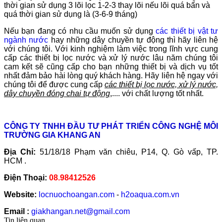
thời gian sử dụng 3 lõi lọc 1-2-3 thay lõi nếu lõi quá bẩn và
quá thời gian sử dụng là (3-6-9 tháng)
Nếu bạn đang có nhu cầu muốn sử dụng
các thiết bị vật tư
ngành nước
hay những dây chuyền tự động thì hãy liên hệ
với chúng tôi. Với kinh nghiệm làm việc trong lĩnh vực cung
cấp các thiết bị lọc nước và xử lý nước lâu năm chúng tôi
cam kết sẽ cũng cấp cho bạn những thiết bị và dịch vụ tốt
nhất đảm bảo hài lòng quý khách hàng.
Hãy liên hệ ngay với
chúng tôi để được cung cấp
các thiết bị lọc nước, xử lý nước,
dây chuyền đóng chai tự động
,.... với chất lượng tốt nhất.
CÔNG TY TNHH ĐẦU TƯ PHÁT TRIỂN CÔNG NGHỆ MÔI
TRƯỜNG GIA KHANG AN
Địa Chỉ:
51/18/18 Phạm văn chiêu, P14, Q. Gò vấp, TP.
HCM .
Điện Thoại:
08.98412526
Website:
locnuochoangan.com
-
h2oaqua.com.vn
Email :
giakhangan.net@gmail.com
Tin liên quan