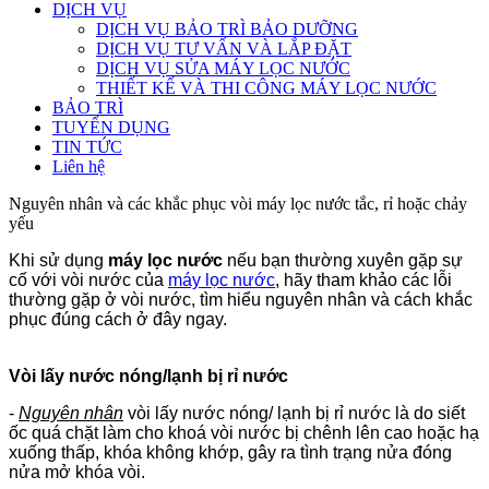
DỊCH VỤ
DỊCH VỤ BẢO TRÌ BẢO DƯỠNG
DỊCH VỤ TƯ VẤN VÀ LẮP ĐẶT
DỊCH VỤ SỬA MÁY LỌC NƯỚC
THIẾT KẾ VÀ THI CÔNG MÁY LỌC NƯỚC
BẢO TRÌ
TUYỂN DỤNG
TIN TỨC
Liên hệ
Nguyên nhân và các khắc phục vòi máy lọc nước tắc, rỉ hoặc chảy
yếu
Khi sử dụng
máy lọc nước
nếu bạn thường xuyên gặp sự
cố với vòi nước của
máy lọc nước
, hãy tham khảo các lỗi
thường gặp ở vòi nước, tìm hiểu nguyên nhân và cách khắc
phục đúng cách ở đây ngay.
Vòi lấy nước nóng/lạnh bị rỉ nước
-
Nguyên nhân
vòi lấy nước nóng/ lạnh bị rỉ nước là do siết
ốc quá chặt làm cho khoá vòi nước bị chênh lên cao hoặc hạ
xuống thấp, khóa không khớp, gây ra tình trạng nửa đóng
nửa mở khóa vòi.