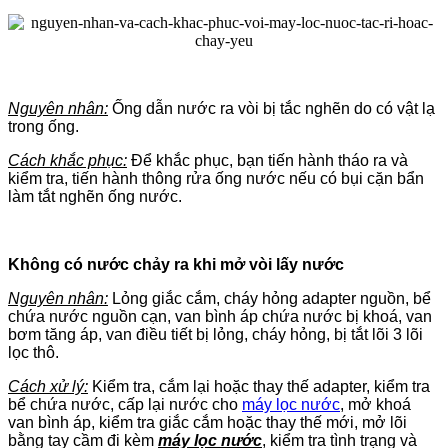
Nguyên nhân:
Ống dẫn nước ra vòi bị tắc nghẽn do có vật lạ
trong ống.
Cách khắc phục:
Để khắc phục, bạn tiến hành tháo ra và
kiểm tra, tiến hành thông rửa ống nước nếu có bụi cặn bẩn
làm tắt nghẽn ống nước.
Không có nước chảy ra khi mở vòi lấy nước
Nguyên nhân:
Lỏng giắc cắm, cháy hỏng adapter nguồn, bể
chứa nước nguồn cạn, van bình áp chứa nước bị khoá, van
bơm tăng áp, van điều tiết bị lỏng, cháy hỏng, bị tắt lõi 3 lõi
lọc thô.
Cách xử lý:
Kiểm tra, cắm lại hoặc thay thế adapter, kiểm tra
bể chứa nước, cấp lại nước cho
máy lọc nước
, mở khoá
van bình áp, kiểm tra giắc cắm hoặc thay thế mới, mở lõi
bằng tay cầm đi kèm
máy lọc nước
, kiểm tra tình trạng và