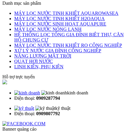
Danh mục sản phẩm
MÁY LỌC NƯỚC TINH KHIẾT AQUAROWASEA
MÁY LỌC NƯỚC TINH KHIẾT H2OAQUA
MÁY LỌC NƯỚC SINH HOẠT AQUAPURE
MÁY LOC NƯỚC NÓNG LẠNH
HỆ THỐNG LỌC TỔNG GIA ĐÌNH BIÊT THỰ, CĂN
HỘ CHUNG CƯ
MÁY LỌC NƯỚC TINH KHIẾT RO CÔNG NGHIỆP
XỬ LÝ NƯỚC GIA ĐÌNH CÔNG NGHIỆP
NĂNG LƯỢNG MẶT TRỜI
QUẠT HƠI NƯỚC
LINH KIÊN, PHỤ KIỆN
Hỗ trợ trực tuyến
kinh doanh
Điện thoại:
0909287794
kỹ thuật
Điện thoại:
0909807792
Banner quảng cáo