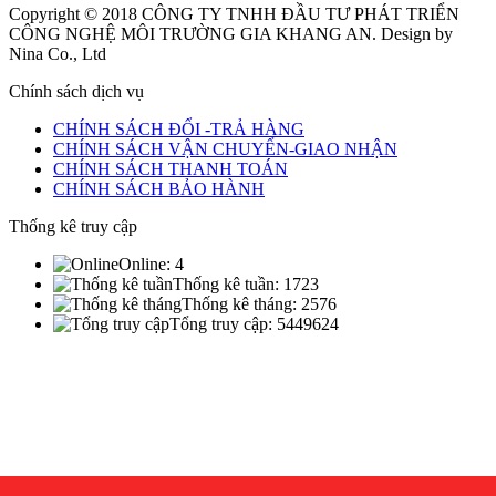
Copyright © 2018
CÔNG TY TNHH ĐẦU TƯ PHÁT TRIỂN
CÔNG NGHỆ MÔI TRƯỜNG GIA KHANG AN
. Design by
Nina Co., Ltd
Chính sách dịch vụ
CHÍNH SÁCH ĐỔI -TRẢ HÀNG
CHÍNH SÁCH VẬN CHUYỂN-GIAO NHẬN
CHÍNH SÁCH THANH TOÁN
CHÍNH SÁCH BẢO HÀNH
Thống kê truy cập
Online:
4
Thống kê tuần:
1723
Thống kê tháng:
2576
Tổng truy cập:
5449624