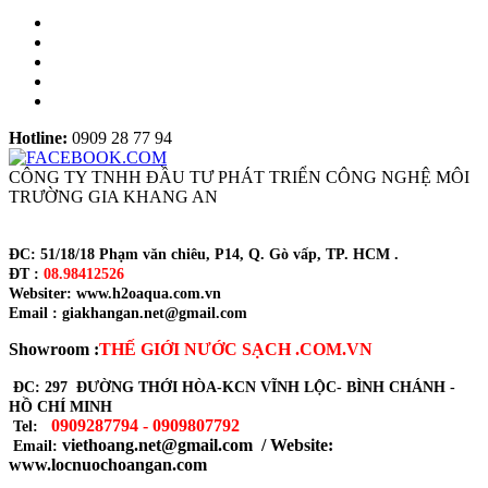
Hotline:
0909 28 77 94
CÔNG TY TNHH ĐẦU TƯ PHÁT TRIỂN CÔNG NGHỆ MÔI
TRƯỜNG GIA KHANG AN
ĐC: 51/18/18 Phạm văn chiêu, P14, Q. Gò vấp, TP. HCM .
ĐT :
08.98412526
Websiter: www.h2oaqua.com.vn
Email : giakhangan.net@gmail.com
Showroom :
THẾ GIỚI NƯỚC SẠCH .COM.VN
ĐC: 297 ĐƯỜNG THỚI HÒA-KCN VĨNH LỘC- BÌNH CHÁNH -
HỒ CHÍ MINH
0909287794 - 0909807792
Tel:
viethoang.net@gmail.com / Website:
Email:
www.locnuochoangan.com