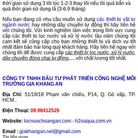
thời gian sử dụng 3 lõi lọc 1-2-3 thay lõi nếu lõi quá bẩn và
quá thời gian sử dụng là (3-6-9 tháng)
Nếu bạn đang có nhu cầu muốn sử dụng
các thiết bị vật tư
ngành nước
hay những dây chuyền tự động thì hãy liên hệ
với chúng tôi. Với kinh nghiệm làm việc trong lĩnh vực cung
cấp các thiết bị lọc nước và xử lý nước lâu năm chúng tôi
cam kết sẽ cũng cấp cho bạn những thiết bị và dịch vụ tốt
nhất đảm bảo hài lòng quý khách hàng.
Hãy liên hệ ngay với
chúng tôi để được cung cấp
các thiết bị lọc nước, xử lý nước,
dây chuyền đóng chai tự động
,.... với chất lượng tốt nhất.
CÔNG TY TNHH ĐẦU TƯ PHÁT TRIỂN CÔNG NGHỆ MÔI
TRƯỜNG GIA KHANG AN
Địa Chỉ:
51/18/18 Phạm văn chiêu, P14, Q. Gò vấp, TP.
HCM .
Điện Thoại:
08.98412526
Website:
locnuochoangan.com
-
h2oaqua.com.vn
Email :
giakhangan.net@gmail.com
Tin liên quan