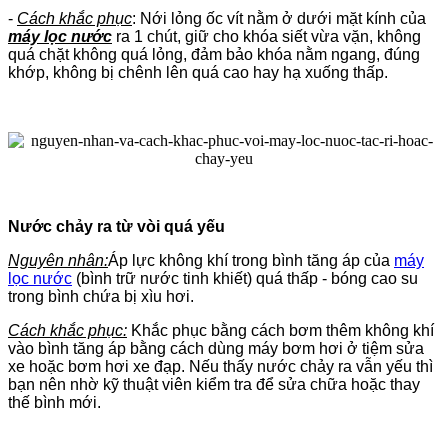
-
Cách khắc phục
: Nới lỏng ốc vít nằm ở dưới mặt kính của
máy lọc nước
ra 1 chút, giữ cho khóa siết vừa vặn, không
quá chặt không quá lỏng, đảm bảo khóa nằm ngang, đúng
khớp, không bị chênh lên quá cao hay hạ xuống thấp.
Nước chảy ra từ vòi quá yếu
Nguyên nhân:
Áp lực không khí trong bình tăng áp của
máy
lọc nước
(bình trữ nước tinh khiết) quá thấp - bóng cao su
trong bình chứa bị xìu hơi.
Cách khắc phục:
Khắc phục bằng cách bơm thêm không khí
vào bình tăng áp bằng cách dùng máy bơm hơi ở tiệm sửa
xe hoặc bơm hơi xe đạp. Nếu thấy nước chảy ra vẫn yếu thì
bạn nên nhờ kỹ thuật viên kiểm tra để sửa chữa hoặc thay
thế bình mới.