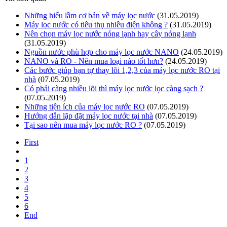
Những hiểu lầm cơ bản về máy lọc nước
(31.05.2019)
Máy lọc nước có tiêu thụ nhiều điện không ?
(31.05.2019)
Nên chọn máy lọc nước nóng lạnh hay cây nóng lạnh
(31.05.2019)
Nguồn nước phù hợp cho máy lọc nước NANO
(24.05.2019)
NANO và RO - Nên mua loại nào tốt hơn?
(24.05.2019)
Các bước giúp bạn tự thay lõi 1,2,3 của máy lọc nước RO tại
nhà
(07.05.2019)
Có phải càng nhiều lõi thì máy lọc nước lọc càng sạch ?
(07.05.2019)
Những tiện ích của máy lọc nước RO
(07.05.2019)
Hướng dẫn lặp đặt máy lọc nước tại nhà
(07.05.2019)
Tại sao nên mua máy lọc nước RO ?
(07.05.2019)
First
1
2
3
4
5
6
End