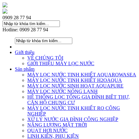
0909 28 77 94
Hotline: 0909 28 77 94
Giới thiệu
VỀ CHÚNG TÔI
GIỚI THIỆU MÁY LỌC NƯỚC
Sản phẩm
MÁY LỌC NƯỚC TINH KHIẾT AQUAROWASEA
MÁY LỌC NƯỚC TINH KHIẾT H2OAQUA
MÁY LỌC NƯỚC SINH HOẠT AQUAPURE
MÁY LOC NƯỚC NÓNG LẠNH
HỆ THỐNG LỌC TỔNG GIA ĐÌNH BIÊT THỰ,
CĂN HỘ CHUNG CƯ
MÁY LỌC NƯỚC TINH KHIẾT RO CÔNG
NGHIỆP
XỬ LÝ NƯỚC GIA ĐÌNH CÔNG NGHIỆP
NĂNG LƯỢNG MẶT TRỜI
QUẠT HƠI NƯỚC
LINH KIÊN, PHỤ KIỆN