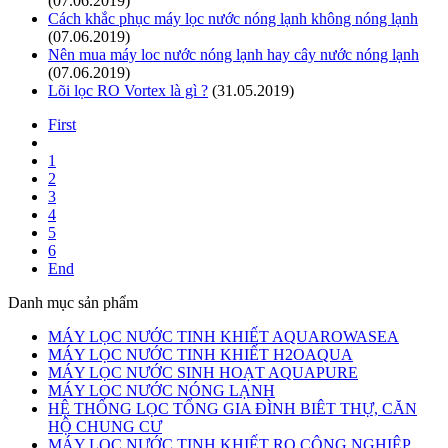
(07.06.2019)
Cách khắc phục máy lọc nước nóng lạnh không nóng lạnh
(07.06.2019)
Nên mua máy loc nước nóng lạnh hay cây nước nóng lạnh
(07.06.2019)
Lõi lọc RO Vortex là gì ?
(31.05.2019)
First
1
2
3
4
5
6
End
Danh mục sản phẩm
MÁY LỌC NƯỚC TINH KHIẾT AQUAROWASEA
MÁY LỌC NƯỚC TINH KHIẾT H2OAQUA
MÁY LỌC NƯỚC SINH HOẠT AQUAPURE
MÁY LOC NƯỚC NÓNG LẠNH
HỆ THỐNG LỌC TỔNG GIA ĐÌNH BIÊT THỰ, CĂN
HỘ CHUNG CƯ
MÁY LỌC NƯỚC TINH KHIẾT RO CÔNG NGHIỆP