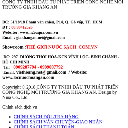
CÔNG TY TNHH ĐẦU TƯ PHÁT TRIỂN CÔNG NGHỆ MÔI
TRƯỜNG GIA KHANG AN
ĐC: 51/18/18 Phạm văn chiêu, P14, Q. Gò vấp, TP. HCM .
ĐT :
08.98412526
Websiter: www.h2oaqua.com.vn
Email : giakhangan.net@gmail.com
Showroom :
THẾ GIỚI NƯỚC SẠCH .COM.VN
ĐC: 297 ĐƯỜNG THỚI HÒA-KCN VĨNH LỘC- BÌNH CHÁNH -
HỒ CHÍ MINH
0909287794 - 0909807792
Tel:
viethoang.net@gmail.com / Website:
Email:
www.locnuochoangan.com
Copyright © 2018
CÔNG TY TNHH ĐẦU TƯ PHÁT TRIỂN
CÔNG NGHỆ MÔI TRƯỜNG GIA KHANG AN
. Design by
Nina Co., Ltd
Chính sách dịch vụ
CHÍNH SÁCH ĐỔI -TRẢ HÀNG
CHÍNH SÁCH VẬN CHUYỂN-GIAO NHẬN
CHÍNH SÁCH THANH TOÁN