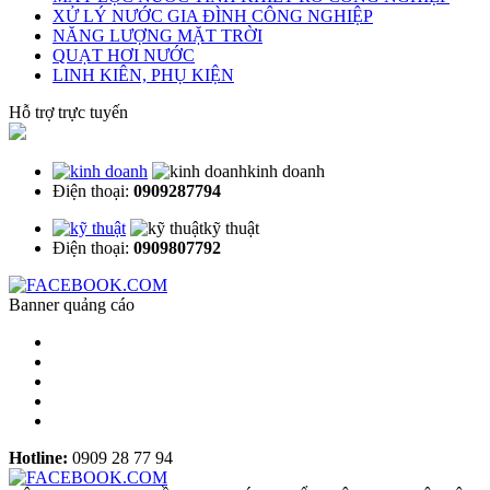
XỬ LÝ NƯỚC GIA ĐÌNH CÔNG NGHIỆP
NĂNG LƯỢNG MẶT TRỜI
QUẠT HƠI NƯỚC
LINH KIÊN, PHỤ KIỆN
Hỗ trợ trực tuyến
kinh doanh
Điện thoại:
0909287794
kỹ thuật
Điện thoại:
0909807792
Banner quảng cáo
Hotline:
0909 28 77 94