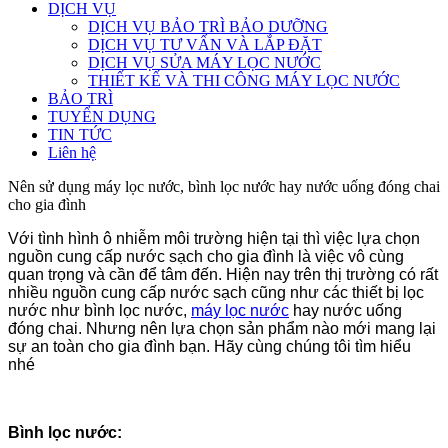
DỊCH VỤ
DỊCH VỤ BẢO TRÌ BẢO DƯỠNG
DỊCH VỤ TƯ VẤN VÀ LẮP ĐẶT
DỊCH VỤ SỬA MÁY LỌC NƯỚC
THIẾT KẾ VÀ THI CÔNG MÁY LỌC NƯỚC
BẢO TRÌ
TUYỂN DỤNG
TIN TỨC
Liên hệ
Nên sử dụng máy lọc nước, bình lọc nước hay nước uống đóng chai
cho gia đình
Với tình hình ô nhiễm môi trường hiện tại thì việc lựa chọn
nguồn cung cấp nước sạch cho gia đình là việc vô cùng
quan trọng và cần để tâm đến. Hiện nay trên thị trường có rất
nhiều nguồn cung cấp nước sạch cũng như các thiết bị lọc
nước như bình lọc nước,
máy lọc nước
hay nước uống
đóng chai. Nhưng nên lựa chọn sản phẩm nào mới mang lại
sự an toàn cho gia đình bạn. Hãy cùng chúng tôi tìm hiểu
nhé
Bình lọc nước: