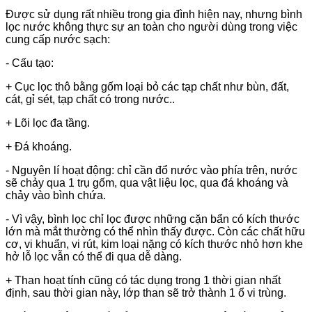
Được sử dụng rất nhiều trong gia đình hiện nay, nhưng bình
lọc nước không thực sự an toàn cho người dùng trong việc
cung cấp nước sạch:
- Cấu tạo:
+ Cục lọc thô bằng gốm loại bỏ các tạp chất như bùn, đất,
cát, gỉ sét, tạp chất có trong nước..
+ Lõi lọc đa tầng.
+ Đá khoáng.
- Nguyên lí hoạt động: chỉ cần đổ nước vào phía trên, nước
sẽ chảy qua 1 trụ gốm, qua vật liệu lọc, qua đá khoáng và
chảy vào bình chứa.
- Vì vậy, bình lọc chỉ lọc được những cặn bẩn có kích thước
lớn mà mắt thường có thể nhìn thấy được. Còn các chất hữu
cơ, vi khuẩn, vi rút, kim loại nặng có kích thước nhỏ hơn khe
hở lỗ lọc vẫn có thể đi qua dễ dàng.
+ Than hoạt tính cũng có tác dụng trong 1 thời gian nhất
định, sau thời gian này, lớp than sẽ trở thành 1 ổ vi trùng.