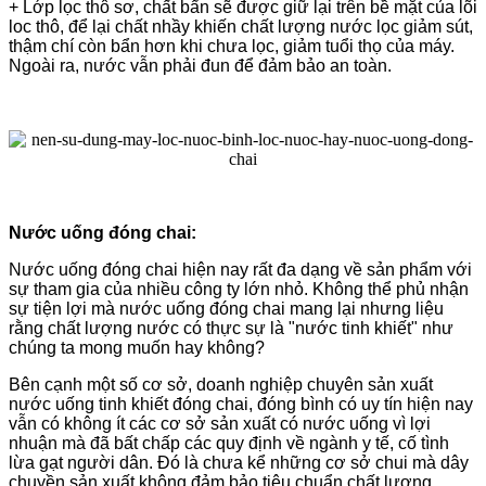
+ Lớp lọc thô sơ, chất bẩn sẽ được giữ lại trên bề mặt của lõi
loc thô, để lại chất nhầy khiến chất lượng nước lọc giảm sút,
thậm chí còn bẩn hơn khi chưa lọc, giảm tuổi thọ của máy.
Ngoài ra, nước vẫn phải đun để đảm bảo an toàn.
Nước uống đóng chai:
Nước uống đóng chai hiện nay rất đa dạng về sản phẩm với
sự tham gia của nhiều công ty lớn nhỏ. Không thể phủ nhận
sự tiện lợi mà nước uống đóng chai mang lại nhưng liệu
rằng chất lượng nước có thực sự là "nước tinh khiết" như
chúng ta mong muốn hay không?
Bên cạnh một số cơ sở, doanh nghiệp chuyên sản xuất
nước uống tinh khiết đóng chai, đóng bình có uy tín hiện nay
vẫn có không ít các cơ sở sản xuất có nước uống vì lợi
nhuận mà đã bất chấp các quy định về ngành y tế, cố tình
lừa gạt người dân. Đó là chưa kể những cơ sở chui mà dây
chuyền sản xuất không đảm bảo tiêu chuẩn chất lượng