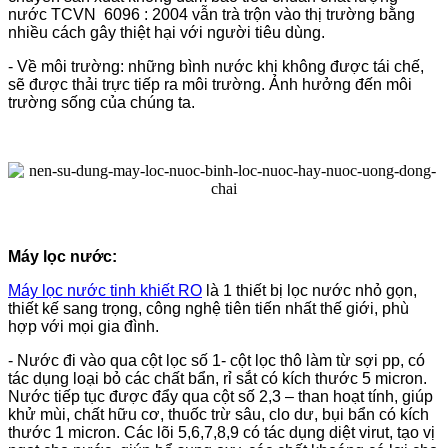
nước TCVN 6096 : 2004 vẫn trà trộn vào thị trường bằng
nhiều cách gây thiệt hại với người tiêu dùng.
- Về môi trường: những bình nước khi không được tái chế,
sẽ được thải trực tiếp ra môi trường. Ảnh hưởng đến môi
trường sống của chúng ta.
Máy lọc nước:
Máy lọc nước tinh khiết RO
là 1 thiết bị lọc nước nhỏ gọn,
thiết kế sang trọng, công nghệ tiên tiến nhất thế giới, phù
hợp với mọi gia đình.
- Nước đi vào qua cột lọc số 1- cột lọc thô làm từ sợi pp, có
tác dụng loại bỏ các chất bẩn, rỉ sắt có kích thước 5 micron.
Nước tiếp tục được đẩy qua cột số 2,3 – than hoạt tính, giúp
khử mùi, chất hữu cơ, thuốc trừ sâu, clo dư, bụi bẩn có kích
thước 1 micron. Các lõi 5,6,7,8,9 có tác dụng diệt virut, tạo vị