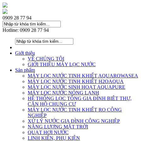
0909 28 77 94
Hotline: 0909 28 77 94
Giới thiệu
VỀ CHÚNG TÔI
GIỚI THIỆU MÁY LỌC NƯỚC
Sản phẩm
MÁY LỌC NƯỚC TINH KHIẾT AQUAROWASEA
MÁY LỌC NƯỚC TINH KHIẾT H2OAQUA
MÁY LỌC NƯỚC SINH HOẠT AQUAPURE
MÁY LOC NƯỚC NÓNG LẠNH
HỆ THỐNG LỌC TỔNG GIA ĐÌNH BIÊT THỰ,
CĂN HỘ CHUNG CƯ
MÁY LỌC NƯỚC TINH KHIẾT RO CÔNG
NGHIỆP
XỬ LÝ NƯỚC GIA ĐÌNH CÔNG NGHIỆP
NĂNG LƯỢNG MẶT TRỜI
QUẠT HƠI NƯỚC
LINH KIÊN, PHỤ KIỆN