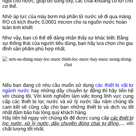
ngọt cho nước, giúp bổ sung oxy, các chất khoáng có lợi cho
cơ thể.
Nhờ áp lực của máy bơm mà phân tử nước sẽ đi qua màng
RO có kích thước 0,0001 micron cho ra nguồn nước hoàn
toàn tinh khiết
Như vậy, bạn có thể dễ dàng nhận thấy sự khác biệt. Bằng
sự thông thái của người tiêu dùng, bạn hãy lựa chọn cho gia
đình sản phẩm phù hợp nhất.
Nếu bạn đang có nhu cầu muốn sử dụng
các thiết bị vật tư
ngành nước
hay những dây chuyền tự động thì hãy liên hệ
với chúng tôi. Với kinh nghiệm làm việc trong lĩnh vực cung
cấp các thiết bị lọc nước và xử lý nước lâu năm chúng tôi
cam kết sẽ cũng cấp cho bạn những thiết bị và dịch vụ tốt
nhất đảm bảo hài lòng quý khách hàng.
Hãy liên hệ ngay với chúng tôi để được cung cấp
các thiết bị
lọc nước, xử lý nước, dây chuyền đóng chai tự động
,.... với
chất lượng tốt nhất.