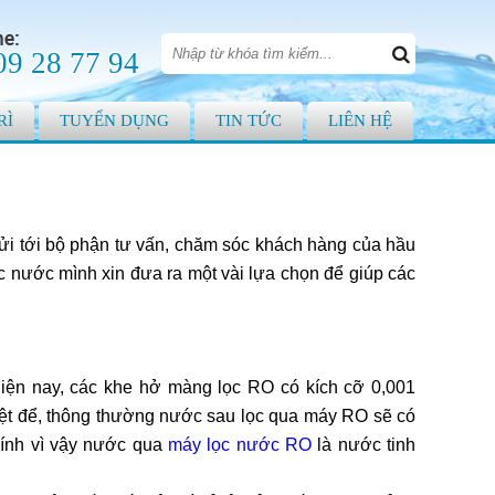
09 28 77 94
RÌ
TUYỂN DỤNG
TIN TỨC
LIÊN HỆ
i tới bộ phận tư vấn, chăm sóc khách hàng của hầu
ọc nước mình xin đưa ra một vài lựa chọn để giúp các
 hiện nay, các khe hở màng lọc RO có kích cỡ 0,001
ệt để, thông thường nước sau lọc qua máy RO sẽ có
hính vì vậy nước qua
máy lọc nước RO
là nước tinh