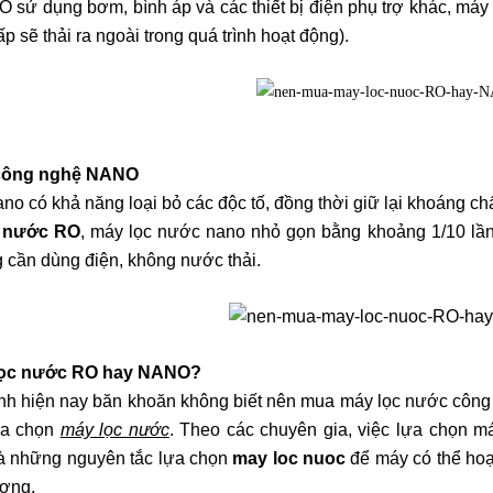
 sử dụng bơm, bình áp và các thiết bị điện phụ trợ khác, máy 
p sẽ thải ra ngoài trong quá trình hoạt động).
 công nghệ NANO
o có khả năng loại bỏ các độc tố, đồng thời giữ lại khoáng ch
c nước RO
, máy lọc nước nano nhỏ gọn bằng khoảng 1/10 lầ
 cần dùng điện, không nước thải.
lọc nước RO hay NANO?
ình hiện nay băn khoăn không biết nên mua máy lọc nước công 
lựa chọn
máy lọc nước
. Theo các chuyên gia, việc lựa chọn má
là những nguyên tắc lựa chọn
may loc nuoc
để máy có thể hoạ
ượng.