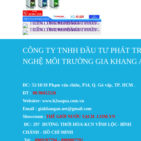
CÔNG TY TNHH ĐẦU TƯ PHÁT T
NGHỆ MÔI TRƯỜNG GIA KHANG 
ĐC: 51/18/18 Phạm văn chiêu, P14, Q. Gò vấp, TP. HCM .
ĐT :
08.98412526
Websiter: www.h2oaqua.com.vn
Email : giakhangan.net@gmail.com
Showroom :
THẾ GIỚI NƯỚC SẠCH .COM.VN
ĐC: 297 ĐƯỜNG THỚI HÒA-KCN VĨNH LỘC- BÌNH
CHÁNH - HỒ CHÍ MINH
Tel:
0909287794 - 0909807792