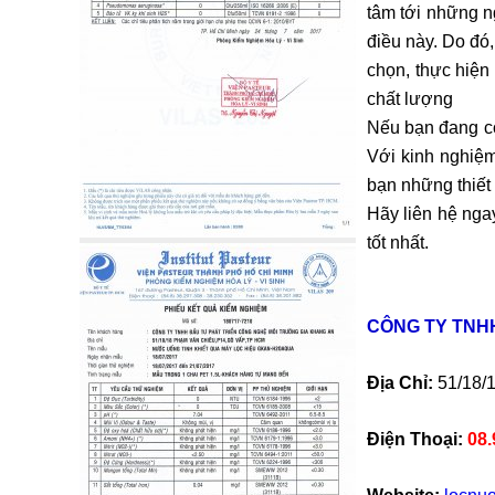
tâm tới những n
điều này. Do đó,
chọn, thực hiện
chất lượng
Nếu bạn đang c
Với kinh nghiệm
bạn những thiết 
Hãy liên hệ nga
tốt nhất.
CÔNG TY TNH
Địa Chỉ:
51/18/1
Điện Thoại:
08.