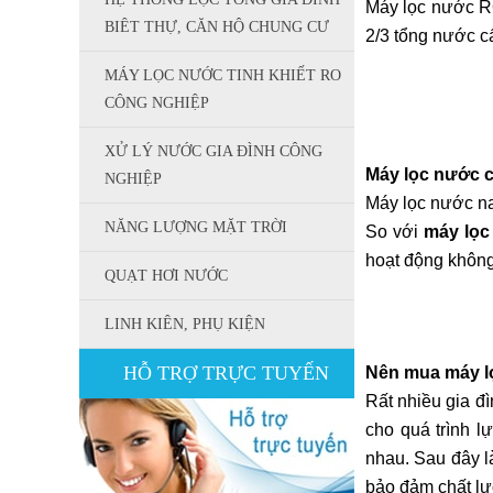
Máy lọc nước RO
BIÊT THỰ, CĂN HỘ CHUNG CƯ
2/3 tổng nước cấ
MÁY LỌC NƯỚC TINH KHIẾT RO
CÔNG NGHIỆP
XỬ LÝ NƯỚC GIA ĐÌNH CÔNG
Máy lọc nước
NGHIỆP
Máy lọc nước nan
NĂNG LƯỢNG MẶT TRỜI
So với
máy lọ
hoạt động không
QUẠT HƠI NƯỚC
LINH KIÊN, PHỤ KIỆN
HỖ TRỢ TRỰC TUYẾN
Nên mua máy 
Rất nhiều gia đ
cho quá trình 
nhau. Sau đây 
bảo đảm chất l