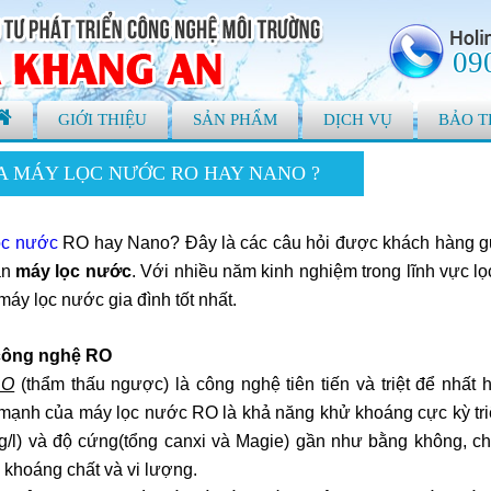
09
GIỚI THIỆU
SẢN PHẨM
DỊCH VỤ
BẢO T
 MÁY LỌC NƯỚC RO HAY NANO ?
ọc nước
RO hay Nano? Đây là các câu hỏi được khách hàng gử
án
máy lọc nước
. Với nhiều năm kinh nghiệm trong lĩnh vực l
áy lọc nước gia đình tốt nhất.
công nghệ RO
RO
(thẩm thấu ngược) là công nghệ tiên tiến và triệt để nhất
mạnh của máy lọc nước RO là khả năng khử khoáng cực kỳ tri
/l) và độ cứng(tổng canxi và Magie) gần như bằng không, c
 khoáng chất và vi lượng.