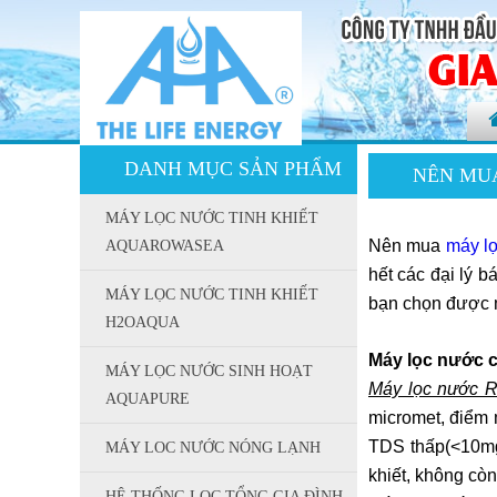
DANH MỤC SẢN PHẨM
NÊN MUA
MÁY LỌC NƯỚC TINH KHIẾT
Nên mua
máy l
AQUAROWASEA
hết các đại lý b
MÁY LỌC NƯỚC TINH KHIẾT
bạn chọn được m
H2OAQUA
Máy lọc nước 
MÁY LỌC NƯỚC SINH HOẠT
Máy lọc nước 
AQUAPURE
micromet, điểm 
TDS thấp(<10mg
MÁY LOC NƯỚC NÓNG LẠNH
khiết, không còn
HỆ THỐNG LỌC TỔNG GIA ĐÌNH