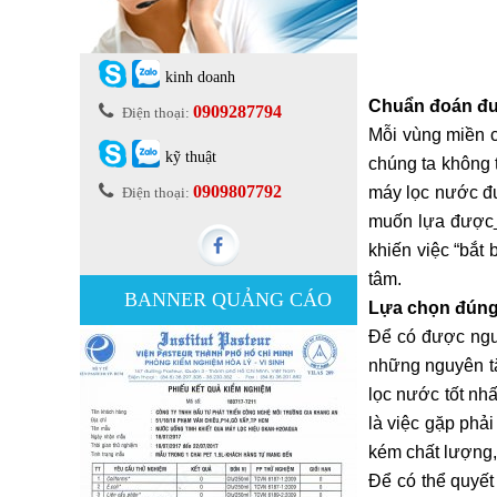
kinh doanh
Chuẩn đoán đư
0909287794
Điện thoại:
Mỗi vùng miền c
kỹ thuật
chúng ta không 
0909807792
máy lọc nước đư
Điện thoại:
muốn lựa được
khiến việc “bắt
tâm.
BANNER QUẢNG CÁO
Lựa chọn đúng
Để có được ngu
những nguyên tắ
lọc nước tốt nh
là việc gặp phả
kém chất lượng,
Để có thể quyết