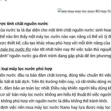
ợc tính chất nguồn nước
ủa nước ta là đại diện cho một tính chất nguồn nước sinh hoạ
thể nào tìm thấy một máy lọc nước nào vạn năng có thể xử lý đ
ợc thiết kế, cấu tạo khác nhau phù hợp với mỗi tính năng c
máy lọc nước Ro
nào tốt nhất hiện nay thì việc tuân thủ nguy
 bệnh” nguồn nước gia đình mình đang gặp phải để tìm phương á
 loại máy lọc nước phù hợp
ồn nước đầu ra bảo đảm chất lượng, đúng tiêu chuẩn thì việ
c bất di bất dịch. Trên thị trường hiện nay, có rất nhiều dòng
ất , đảm bảo an toàn lọc nhất. Điều này khiến người tiêu dùng
i cơ sở bán máy lọc nước không am hiểu kỹ thuật thì việc ngườ
 không phù hợp với nguồn nước là điều không thể tránh khỏi.
 định việc nên mua máy lọc nước Nano hay lựa được máy lọc nư