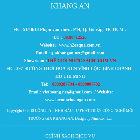
KHANG AN
ĐC: 51/18/18 Phạm văn chiêu, P14, Q. Gò vấp, TP. HCM .
ĐT :
08.98412526
Websiter: www.h2oaqua.com.vn
Email : giakhangan.net@gmail.com
Showroom :
THẾ GIỚI NƯỚC SẠCH .COM.VN
ĐC: 297 ĐƯỜNG THỚI HÒA-KCN VĨNH LỘC- BÌNH CHÁNH -
HỒ CHÍ MINH
Tel:
0909287794 - 0909807792
Email:
viethoang.net@gmail.com / Website:
www.locnuochoangan.com
Copyright © 2018
CÔNG TY TNHH ĐẦU TƯ PHÁT TRIỂN CÔNG NGHỆ MÔI
TRƯỜNG GIA KHANG AN
. Design by Nina Co., Ltd
CHÍNH SÁCH DỊCH VỤ