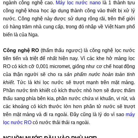
ngành công nghệ cao.
Máy lọc nước nano
là 1 thành tựu
công nghệ khoa học áp dụng thành công vào thiết bị xử lý
nước. Công nghệ này được sử dụng rộng rãi, trên thế giới
có hàng trăm nhà cung cấp, trong đó nhập về Việt Nam phổ
biến là của Nga.
Công nghệ RO
(thẩm thấu ngược) là công nghệ lọc nước
tiên tiến và triệt để nhất hiện nay. Vì các khe hở màng lọc
RO có kích cỡ 0,001 micromet, giống như cơ chế hoạt động
của thận người sẽ cho ra
sản phẩm nước hoàn toàn tinh
khiết
. Tức là khi lọc nước sẽ trượt mạnh trên mặt màng.
Phần nước tinh khiết có kích thước nhỏ hơn sẽ được thẩm
thấu sang phía bên kia, phần nước chứa vi khuẩn, vi rút, và
các khoáng có kích thước lớn hơn phân tử nước sẽ trượt
trên mặt màng và đi ra ngoài. Đây cũng là lý do vì sao
máy
lọc nước RO
có nước thải thải ra ngoài.
NGUỒN NƯỚC ĐẦU VÀO PHÙ HỢP