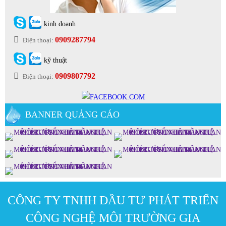
kinh doanh
0909287794
Điện thoại:
kỹ thuật
0909807792
Điện thoại:
BANNER QUẢNG CÁO
CÔNG TY TNHH ĐẦU TƯ PHÁT TRIỂN
CÔNG NGHỆ MÔI TRƯỜNG GIA