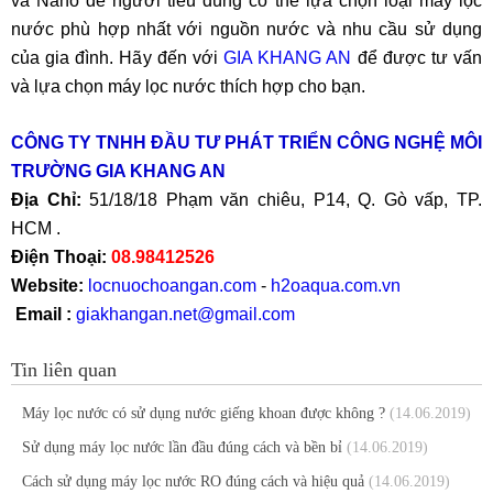
và Nano để người tiêu dùng có thể lựa chọn loại máy lọc
nước phù hợp nhất với nguồn nước và nhu cầu sử dụng
của gia đình. Hãy đến với
GIA KHANG AN
để được tư vấn
và lựa chọn máy lọc nước thích hợp cho bạn.
CÔNG TY TNHH ĐẦU TƯ PHÁT TRIỂN CÔNG NGHỆ MÔI
TRƯỜNG GIA KHANG AN
Địa Chỉ:
51/18/18 Phạm văn chiêu, P14, Q. Gò vấp, TP.
HCM .
Điện Thoại:
08.98412526
Website:
locnuochoangan.com
-
h2oaqua.com.vn
Email :
giakhangan.net@gmail.com
Tin liên quan
Máy lọc nước có sử dụng nước giếng khoan được không ?
(14.06.2019)
Sử dụng máy lọc nước lần đầu đúng cách và bền bỉ
(14.06.2019)
Cách sử dụng máy lọc nước RO đúng cách và hiệu quả
(14.06.2019)