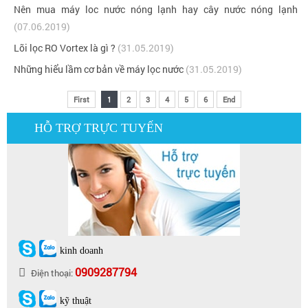
Nên mua máy loc nước nóng lạnh hay cây nước nóng lạnh
(07.06.2019)
Lõi lọc RO Vortex là gì ?
(31.05.2019)
Những hiểu lầm cơ bản về máy lọc nước
(31.05.2019)
First
1
2
3
4
5
6
End
HỖ TRỢ TRỰC TUYẾN
kinh doanh
0909287794
Điện thoại:
kỹ thuật