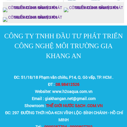
CÔNG TY TNHH ĐẦU TƯ PHÁT TRIỂN
CÔNG NGHỆ MÔI TRƯỜNG GIA
KHANG AN
ĐC: 51/18/18 Phạm văn chiêu, P14, Q. Gò vấp, TP. HCM .
ĐT :
08.98412526
Websiter: www.h2oaqua.com.vn
Email : giakhangan.net@gmail.com
Showroom :
THẾ GIỚI NƯỚC SẠCH .COM.VN
ĐC: 297 ĐƯỜNG THỚI HÒA-KCN VĨNH LỘC- BÌNH CHÁNH - HỒ CHÍ
MINH
Tel:
0909287794 - 0909807792