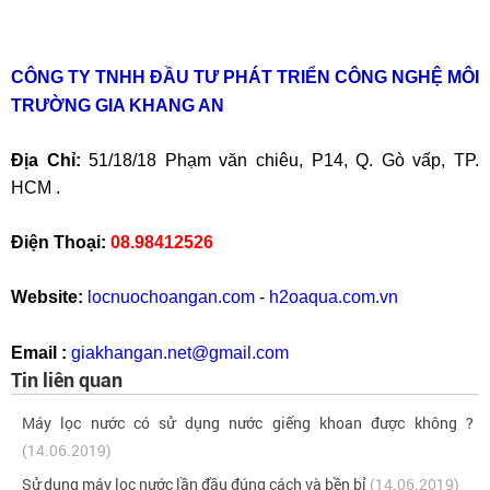
CÔNG TY TNHH ĐẦU TƯ PHÁT TRIỂN CÔNG NGHỆ MÔI
TRƯỜNG GIA KHANG AN
Địa Chỉ:
51/18/18 Phạm văn chiêu, P14, Q. Gò vấp, TP.
HCM .
Điện Thoại:
08.98412526
Website:
locnuochoangan.com
-
h2oaqua.com.vn
Email :
giakhangan.net@gmail.com
Tin liên quan
Máy lọc nước có sử dụng nước giếng khoan được không ?
(14.06.2019)
Sử dụng máy lọc nước lần đầu đúng cách và bền bỉ
(14.06.2019)