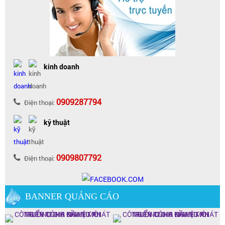
kinh doanh
0909287794
Điện thoại:
kỹ thuật
0909807792
Điện thoại:
BANNER QUẢNG CÁO