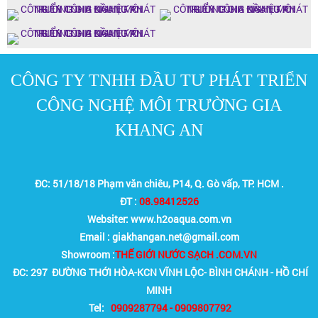
CÔNG TY TNHH ĐẦU TƯ PHÁT TRIỂN
CÔNG NGHỆ MÔI TRƯỜNG GIA
KHANG AN
ĐC: 51/18/18 Phạm văn chiêu, P14, Q. Gò vấp, TP. HCM .
ĐT :
08.98412526
Websiter: www.h2oaqua.com.vn
Email : giakhangan.net@gmail.com
Showroom :
THẾ GIỚI NƯỚC SẠCH .COM.VN
ĐC: 297 ĐƯỜNG THỚI HÒA-KCN VĨNH LỘC- BÌNH CHÁNH - HỒ CHÍ
MINH
Tel:
0909287794 - 0909807792