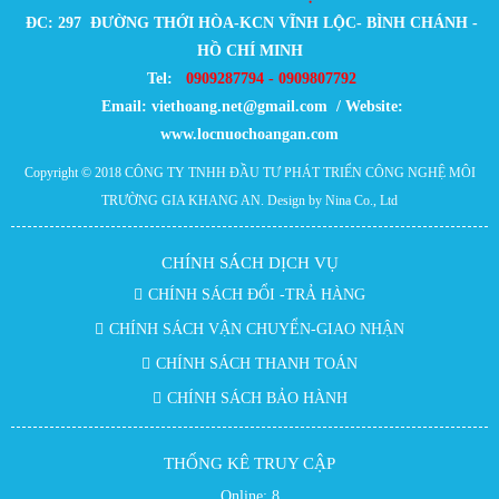
ĐC: 297 ĐƯỜNG THỚI HÒA-KCN VĨNH LỘC- BÌNH CHÁNH -
HỒ CHÍ MINH
Tel:
0909287794 - 0909807792
Email:
viethoang.net@gmail.com / Website:
www.locnuochoangan.com
Copyright © 2018
CÔNG TY TNHH ĐẦU TƯ PHÁT TRIỂN CÔNG NGHỆ MÔI
TRƯỜNG GIA KHANG AN
. Design by Nina Co., Ltd
CHÍNH SÁCH DỊCH VỤ
CHÍNH SÁCH ĐỔI -TRẢ HÀNG
CHÍNH SÁCH VẬN CHUYỂN-GIAO NHẬN
CHÍNH SÁCH THANH TOÁN
CHÍNH SÁCH BẢO HÀNH
THỐNG KÊ TRUY CẬP
Online:
8