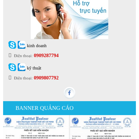
kinh doanh
0909287794
Điện thoại:
kỹ thuật
0909807792
Điện thoại:
BANNER QUẢNG CÁO