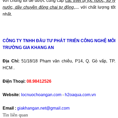
với chúng tôi để được cung cấp
các thiết bị lọc nước, xử lý
nước, dây chuyền đóng chai tự động
,.... với chất lượng tốt
nhất.
CÔNG TY TNHH ĐẦU TƯ PHÁT TRIỂN CÔNG NGHỆ MÔI
TRƯỜNG GIA KHANG AN
Địa Chỉ:
51/18/18 Phạm văn chiêu, P14, Q. Gò vấp, TP.
HCM .
Điện Thoại:
08.98412526
Website:
locnuochoangan.com
-
h2oaqua.com.vn
Email :
giakhangan.net@gmail.com
Tin liên quan