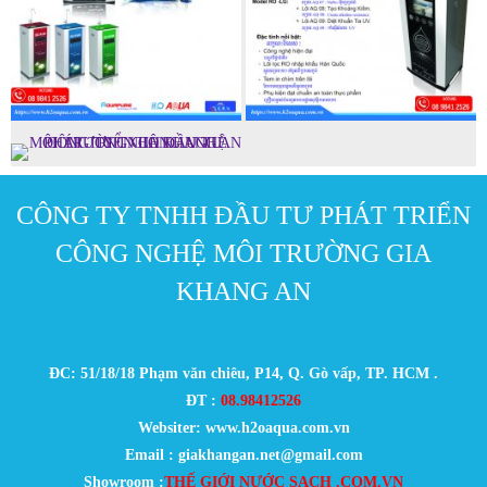
CÔNG TY TNHH ĐẦU TƯ PHÁT TRIỂN
CÔNG NGHỆ MÔI TRƯỜNG GIA
KHANG AN
ĐC: 51/18/18 Phạm văn chiêu, P14, Q. Gò vấp, TP. HCM .
ĐT :
08.98412526
Websiter: www.h2oaqua.com.vn
Email : giakhangan.net@gmail.com
Showroom :
THẾ GIỚI NƯỚC SẠCH .COM.VN