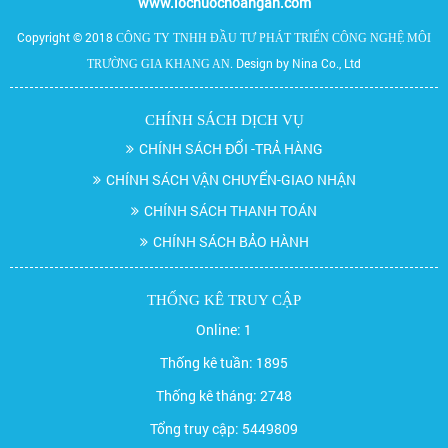
www.locnuochoangan.com
Copyright © 2018
CÔNG TY TNHH ĐẦU TƯ PHÁT TRIỂN CÔNG NGHỆ MÔI
. Design by Nina Co., Ltd
TRƯỜNG GIA KHANG AN
CHÍNH SÁCH DỊCH VỤ
CHÍNH SÁCH ĐỔI -TRẢ HÀNG
CHÍNH SÁCH VẬN CHUYỂN-GIAO NHẬN
CHÍNH SÁCH THANH TOÁN
CHÍNH SÁCH BẢO HÀNH
THỐNG KÊ TRUY CẬP
Online:
1
Thống kê tuần:
1895
Thống kê tháng:
2748
Tổng truy cập:
5449809