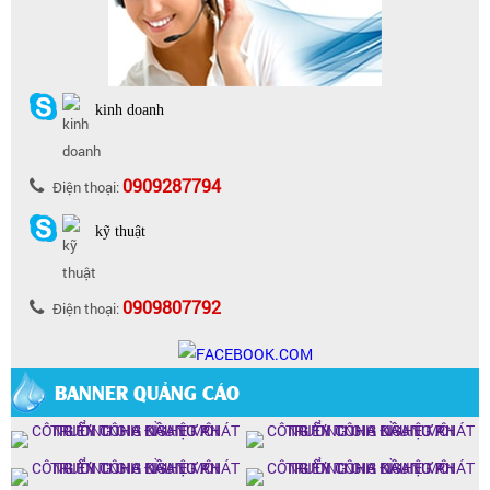
kinh doanh
0909287794
Điện thoại:
kỹ thuật
0909807792
Điện thoại:
BANNER QUẢNG CÁO