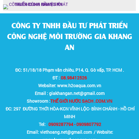
CÔNG TY TNHH ĐẦU TƯ PHÁT TRIỂN
CÔNG NGHỆ MÔI TRƯỜNG GIA KHANG
AN
ĐC: 51/18/18 Phạm văn chiêu, P14, Q. Gò vấp, TP. HCM .
ĐT :
08.98412526
Websiter: www.h2oaqua.com.vn
Email : giakhangan.net@gmail.com
Showroom :
THẾ GIỚI NƯỚC SẠCH .COM.VN
ĐC: 297 ĐƯỜNG THỚI HÒA-KCN VĨNH LỘC- BÌNH CHÁNH - HỒ CHÍ
MINH
Tel:
0909287794 - 0909807792
Email:
viethoang.net@gmail.com / Website: