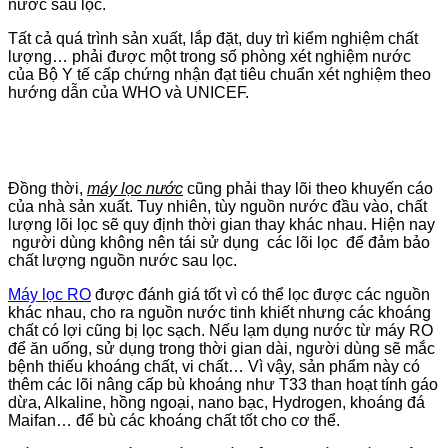
nước sau lọc.
Tất cả quá trình sản xuất, lắp đặt, duy trì kiểm nghiệm chất
lượng… phải được một trong số phòng xét nghiệm nước
của Bộ Y tế cấp chứng nhận đạt tiêu chuẩn xét nghiệm theo
hướng dẫn của WHO và UNICEF.
Đồng thời,
máy lọc nước
cũng phải thay lõi theo khuyến cáo
của nhà sản xuất. Tuy nhiên, tùy nguồn nước đầu vào, chất
lượng lõi lọc sẽ quy định thời gian thay khác nhau. Hiện nay
người dùng không nên tái sử dụng các lõi lọc để đảm bảo
chất lượng nguồn nước sau lọc.
Máy lọc RO
được đánh giá tốt vì có thể lọc được các nguồn
khác nhau, cho ra nguồn nước tinh khiết nhưng các khoáng
chất có lợi cũng bị lọc sạch. Nếu lạm dụng nước từ máy RO
để ăn uống, sử dụng trong thời gian dài, người dùng sẽ mắc
bệnh thiếu khoáng chất, vi chất… Vì vậy, sản phẩm này có
thêm các lõi nâng cấp bù khoáng như T33 than hoạt tính gáo
dừa, Alkaline, hồng ngoại, nano bạc, Hydrogen, khoáng đá
Maifan… để bù các khoáng chất tốt cho cơ thể.