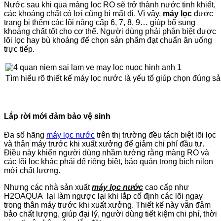
Nước sau khi qua màng lọc RO sẽ trở thành nước tinh khiết,
các khoáng chất có lợi cũng bị mất đi. Vì vậy,
máy lọc
được
trang bị thêm các lõi nâng cấp 6, 7, 8, 9… giúp bổ sung
khoáng chất tốt cho cơ thể. Người dùng phải phân biệt được
lõi lọc hay bù khoáng để chọn sản phẩm đạt chuẩn ăn uống
trực tiếp.
Tìm hiểu rõ thiết kế máy lọc nước là yếu tố giúp chọn đúng s
Lắp rời mới đảm bảo vệ sinh
Đa số hãng
máy lọc nước
trên thị trường đều tách biệt lõi lọc
và thân máy trước khi xuất xưởng để giảm chi phí đầu tư.
Điều này khiến người dùng nhầm tưởng rằng màng RO và
các lõi lọc khác phải để riêng biệt, bảo quản trong bịch nilon
mới chất lượng.
Nhưng các nhà sản xuất
máy lọc nước
cao cấp như
H2OAQUA lại làm ngược lại khi lắp cố định các lõi ngay
trong thân máy trước khi xuất xưởng. Thiết kế này vẫn đảm
bảo chất lượng, giúp đại lý, người dùng tiết kiệm chi phí, thời