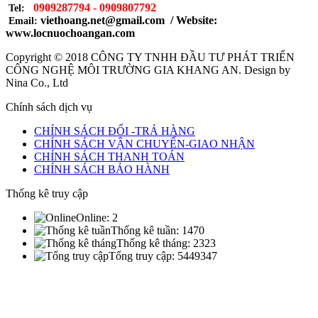
0909287794 - 0909807792
Tel:
viethoang.net@gmail.com / Website:
Email:
www.locnuochoangan.com
Copyright © 2018
CÔNG TY TNHH ĐẦU TƯ PHÁT TRIỂN
CÔNG NGHỆ MÔI TRƯỜNG GIA KHANG AN
. Design by
Nina Co., Ltd
Chính sách dịch vụ
CHÍNH SÁCH ĐỔI -TRẢ HÀNG
CHÍNH SÁCH VẬN CHUYỂN-GIAO NHẬN
CHÍNH SÁCH THANH TOÁN
CHÍNH SÁCH BẢO HÀNH
Thống kê truy cập
Online:
2
Thống kê tuần:
1470
Thống kê tháng:
2323
Tổng truy cập:
5449347