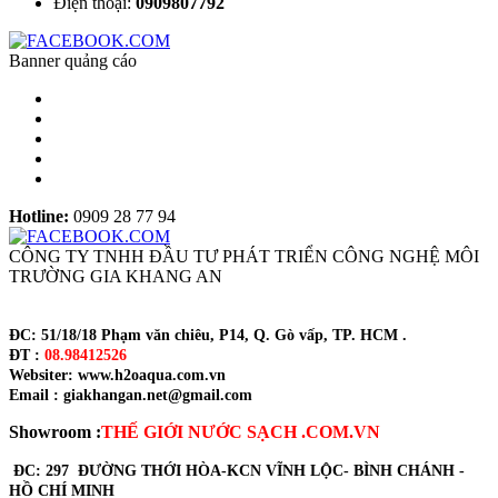
Điện thoại:
0909807792
Banner quảng cáo
Hotline:
0909 28 77 94
CÔNG TY TNHH ĐẦU TƯ PHÁT TRIỂN CÔNG NGHỆ MÔI
TRƯỜNG GIA KHANG AN
ĐC: 51/18/18 Phạm văn chiêu, P14, Q. Gò vấp, TP. HCM .
ĐT :
08.98412526
Websiter: www.h2oaqua.com.vn
Email : giakhangan.net@gmail.com
Showroom :
THẾ GIỚI NƯỚC SẠCH .COM.VN
ĐC: 297 ĐƯỜNG THỚI HÒA-KCN VĨNH LỘC- BÌNH CHÁNH -
HỒ CHÍ MINH