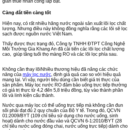
gian thuê nhân công lắp đặt.
Càng đắt tiền càng tốt
Hiện nay, có rất nhiều hãng nước ngoài sản xuất lõi lọc chất
lượng. Nhưng điều này không đồng nghĩa rằng các lõi sẽ lọc
sạch được nguồn nước Việt Nam.
Thấy được thực trạng đó, Công ty TNHH ĐTPT Công Nghệ
Môi Trường Gia Khang An đã cải tiến các lõi lọc chất lượng
cao, giúp tăng tuổi thọ màng RO và các lõi lọc phía sau.
Không cần thay lõi
Nhiều thương hiệu đã nâng các chức
năng của
máy lọc nước
, định giá quá cao so với hiệu quả
mang lại. Vì vậy, người tiêu dùng cần biết giá trị thực của
sản phẩm. Máy lọc nước RO đảm bảo uống trực tiếp thường
có giá trị thực từ 4,2 đến 5,8 triệu đồng, tùy vào thành phần
lõi và linh kiện cấu thành.
Nước qua máy lọc có thể uống trực tiếp mà không cần đun
sôi phải đạt đủ 2 quy chuẩn của Bộ Y tế. Trong đó, QCVN
01:2009/BYT (109 chỉ tiêu sử dụng cho nước uống, sinh
hoạt) dành cho nước đầu vào và QCVN 6-1:2010/BYT (28
chỉ tiêu nước uống đóng chai, nước uống trực tiếp) dành cho