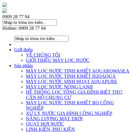
0909 28 77 94
Hotline: 0909 28 77 94
Giới thiệu
VỀ CHÚNG TÔI
GIỚI THIỆU MÁY LỌC NƯỚC
Sản phẩm
MÁY LỌC NƯỚC TINH KHIẾT AQUAROWASEA
MÁY LỌC NƯỚC TINH KHIẾT H2OAQUA
MÁY LỌC NƯỚC SINH HOẠT AQUAPURE
MÁY LOC NƯỚC NÓNG LẠNH
HỆ THỐNG LỌC TỔNG GIA ĐÌNH BIÊT THỰ,
CĂN HỘ CHUNG CƯ
MÁY LỌC NƯỚC TINH KHIẾT RO CÔNG
NGHIỆP
XỬ LÝ NƯỚC GIA ĐÌNH CÔNG NGHIỆP
NĂNG LƯỢNG MẶT TRỜI
QUẠT HƠI NƯỚC
LINH KIÊN, PHỤ KIỆN