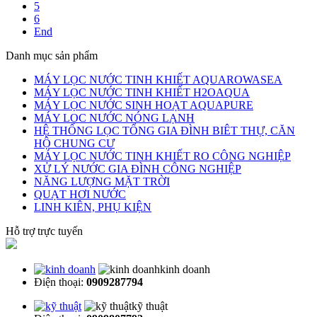
5
6
End
Danh mục sản phẩm
MÁY LỌC NƯỚC TINH KHIẾT AQUAROWASEA
MÁY LỌC NƯỚC TINH KHIẾT H2OAQUA
MÁY LỌC NƯỚC SINH HOẠT AQUAPURE
MÁY LOC NƯỚC NÓNG LẠNH
HỆ THỐNG LỌC TỔNG GIA ĐÌNH BIÊT THỰ, CĂN
HỘ CHUNG CƯ
MÁY LỌC NƯỚC TINH KHIẾT RO CÔNG NGHIỆP
XỬ LÝ NƯỚC GIA ĐÌNH CÔNG NGHIỆP
NĂNG LƯỢNG MẶT TRỜI
QUẠT HƠI NƯỚC
LINH KIÊN, PHỤ KIỆN
Hỗ trợ trực tuyến
kinh doanh
Điện thoại:
0909287794
kỹ thuật