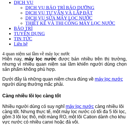
DỊCH VỤ
DỊCH VỤ BẢO TRÌ BẢO DƯỠNG
DỊCH VỤ TƯ VẤN VÀ LẮP ĐẶT
DỊCH VỤ SỬA MÁY LỌC NƯỚC
THIẾT KẾ VÀ THI CÔNG MÁY LỌC NƯỚC
BẢO TRÌ
TUYỂN DỤNG
TIN TỨC
Liên hệ
4 quan niệm sai lầm về máy lọc nước
Hiện nay,
máy lọc nước
được bán nhiều trên thị trường,
nhưng vì nhiều quan niệm sai lầm khiến người dùng chọn
sản phẩm không phù hợp.
Dưới đây là những quan niệm chưa đúng về
máy lọc nước
người dùng thường mắc phải.
Càng nhiều lõi lọc càng tốt
Nhiều người dùng có suy nghĩ
máy lọc nước
càng nhiều lõi
càng tốt. Nhưng thực tế, một máy lọc nước có tối đa 5 lõi lọc,
gồm 3 lõi lọc thô, một màng RO, một lõi Cation dành cho khu
vực nước có nhiều canxi hoặc đá vôi.