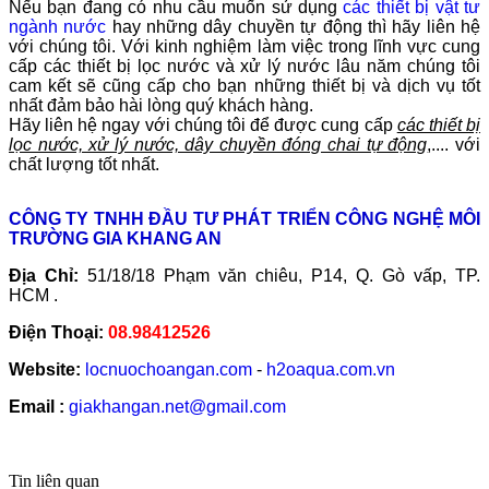
Nếu bạn đang có nhu cầu muốn sử dụng
các thiết bị vật tư
ngành nước
hay những dây chuyền tự động thì hãy liên hệ
với chúng tôi. Với kinh nghiệm làm việc trong lĩnh vực cung
cấp các thiết bị lọc nước và xử lý nước lâu năm chúng tôi
cam kết sẽ cũng cấp cho bạn những thiết bị và dịch vụ tốt
nhất đảm bảo hài lòng quý khách hàng.
Hãy liên hệ ngay với chúng tôi để được cung cấp
các thiết bị
lọc nước, xử lý nước, dây chuyền đóng chai tự động
,.... với
chất lượng tốt nhất.
CÔNG TY TNHH ĐẦU TƯ PHÁT TRIỂN CÔNG NGHỆ MÔI
TRƯỜNG GIA KHANG AN
Địa Chỉ:
51/18/18 Phạm văn chiêu, P14, Q. Gò vấp, TP.
HCM .
Điện Thoại:
08.98412526
Website:
locnuochoangan.com
-
h2oaqua.com.vn
Email :
giakhangan.net@gmail.com
Tin liên quan