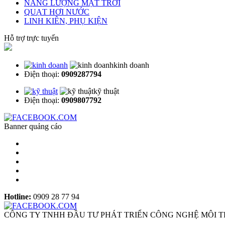
NĂNG LƯỢNG MẶT TRỜI
QUẠT HƠI NƯỚC
LINH KIÊN, PHỤ KIỆN
Hỗ trợ trực tuyến
kinh doanh
Điện thoại:
0909287794
kỹ thuật
Điện thoại:
0909807792
Banner quảng cáo
Hotline:
0909 28 77 94
CÔNG TY TNHH ĐẦU TƯ PHÁT TRIỂN CÔNG NGHỆ MÔI 