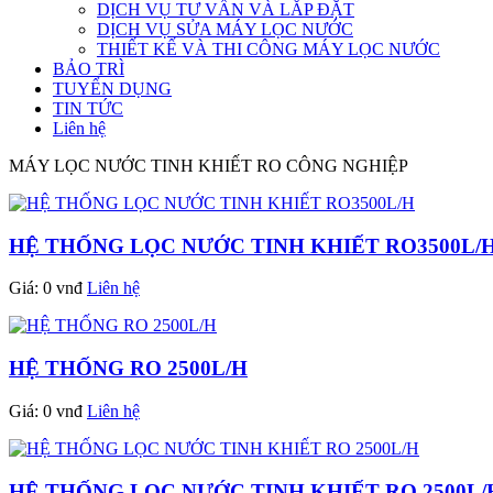
DỊCH VỤ TƯ VẤN VÀ LẮP ĐẶT
DỊCH VỤ SỬA MÁY LỌC NƯỚC
THIẾT KẾ VÀ THI CÔNG MÁY LỌC NƯỚC
BẢO TRÌ
TUYỂN DỤNG
TIN TỨC
Liên hệ
MÁY LỌC NƯỚC TINH KHIẾT RO CÔNG NGHIỆP
HỆ THỐNG LỌC NƯỚC TINH KHIẾT RO3500L/
Giá: 0 vnđ
Liên hệ
HỆ THỐNG RO 2500L/H
Giá: 0 vnđ
Liên hệ
HỆ THỐNG LỌC NƯỚC TINH KHIẾT RO 2500L/