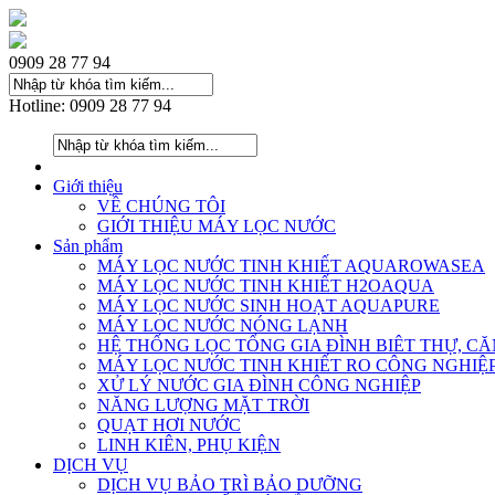
0909 28 77 94
Hotline: 0909 28 77 94
Giới thiệu
VỀ CHÚNG TÔI
GIỚI THIỆU MÁY LỌC NƯỚC
Sản phẩm
MÁY LỌC NƯỚC TINH KHIẾT AQUAROWASEA
MÁY LỌC NƯỚC TINH KHIẾT H2OAQUA
MÁY LỌC NƯỚC SINH HOẠT AQUAPURE
MÁY LOC NƯỚC NÓNG LẠNH
HỆ THỐNG LỌC TỔNG GIA ĐÌNH BIÊT THỰ, C
MÁY LỌC NƯỚC TINH KHIẾT RO CÔNG NGHIỆ
XỬ LÝ NƯỚC GIA ĐÌNH CÔNG NGHIỆP
NĂNG LƯỢNG MẶT TRỜI
QUẠT HƠI NƯỚC
LINH KIÊN, PHỤ KIỆN
DỊCH VỤ
DỊCH VỤ BẢO TRÌ BẢO DƯỠNG