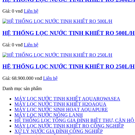
Giá: 0 vnđ
Liên hệ
HỆ THỐNG LỌC NƯỚC TINH KHIẾT RO 500L/H
Giá: 0 vnđ
Liên hệ
HỆ THỐNG LỌC NƯỚC TINH KHIẾT RO 250L/H
Giá: 68.900.000 vnđ
Liên hệ
Danh mục sản phẩm
MÁY LỌC NƯỚC TINH KHIẾT AQUAROWASEA
MÁY LỌC NƯỚC TINH KHIẾT H2OAQUA
MÁY LỌC NƯỚC SINH HOẠT AQUAPURE
MÁY LOC NƯỚC NÓNG LẠNH
HỆ THỐNG LỌC TỔNG GIA ĐÌNH BIÊT THỰ, CĂN H
MÁY LỌC NƯỚC TINH KHIẾT RO CÔNG NGHIỆP
XỬ LÝ NƯỚC GIA ĐÌNH CÔNG NGHIỆP