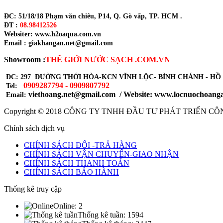
ĐC: 51/18/18 Phạm văn chiêu, P14, Q. Gò vấp, TP. HCM .
ĐT :
08.98412526
Websiter: www.h2oaqua.com.vn
Email : giakhangan.net@gmail.com
Showroom :
THẾ GIỚI NƯỚC SẠCH .COM.VN
ĐC: 297 ĐƯỜNG THỚI HÒA-KCN VĨNH LỘC- BÌNH CHÁNH - HỒ
0909287794 - 0909807792
Tel:
viethoang.net@gmail.com / Website: www.locnuochoang
Email:
Copyright © 2018
CÔNG TY TNHH ĐẦU TƯ PHÁT TRIỂN CÔ
Chính sách dịch vụ
CHÍNH SÁCH ĐỔI -TRẢ HÀNG
CHÍNH SÁCH VẬN CHUYỂN-GIAO NHẬN
CHÍNH SÁCH THANH TOÁN
CHÍNH SÁCH BẢO HÀNH
Thống kê truy cập
Online:
2
Thống kê tuần:
1594