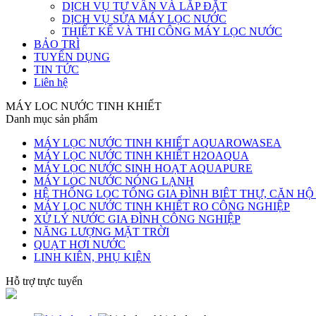
DỊCH VỤ TƯ VẤN VÀ LẮP ĐẶT
DỊCH VỤ SỬA MÁY LỌC NƯỚC
THIẾT KẾ VÀ THI CÔNG MÁY LỌC NƯỚC
BẢO TRÌ
TUYỂN DỤNG
TIN TỨC
Liên hệ
MÁY LOC NƯỚC TINH KHIẾT
Danh mục sản phẩm
MÁY LỌC NƯỚC TINH KHIẾT AQUAROWASEA
MÁY LỌC NƯỚC TINH KHIẾT H2OAQUA
MÁY LỌC NƯỚC SINH HOẠT AQUAPURE
MÁY LOC NƯỚC NÓNG LẠNH
HỆ THỐNG LỌC TỔNG GIA ĐÌNH BIÊT THỰ, CĂN H
MÁY LỌC NƯỚC TINH KHIẾT RO CÔNG NGHIỆP
XỬ LÝ NƯỚC GIA ĐÌNH CÔNG NGHIỆP
NĂNG LƯỢNG MẶT TRỜI
QUẠT HƠI NƯỚC
LINH KIÊN, PHỤ KIỆN
Hỗ trợ trực tuyến