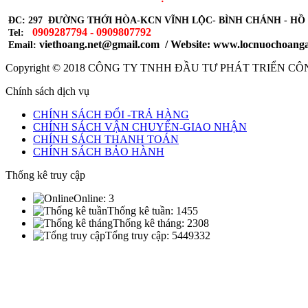
ĐC: 297 ĐƯỜNG THỚI HÒA-KCN VĨNH LỘC- BÌNH CHÁNH - HỒ
0909287794 - 0909807792
Tel:
viethoang.net@gmail.com / Website: www.locnuochoang
Email:
Copyright © 2018
CÔNG TY TNHH ĐẦU TƯ PHÁT TRIỂN CÔ
Chính sách dịch vụ
CHÍNH SÁCH ĐỔI -TRẢ HÀNG
CHÍNH SÁCH VẬN CHUYỂN-GIAO NHẬN
CHÍNH SÁCH THANH TOÁN
CHÍNH SÁCH BẢO HÀNH
Thống kê truy cập
Online:
3
Thống kê tuần:
1455
Thống kê tháng:
2308
Tổng truy cập:
5449332