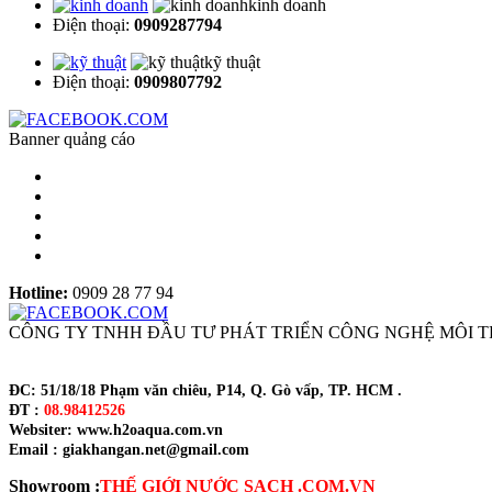
kinh doanh
Điện thoại:
0909287794
kỹ thuật
Điện thoại:
0909807792
Banner quảng cáo
Hotline:
0909 28 77 94
CÔNG TY TNHH ĐẦU TƯ PHÁT TRIỂN CÔNG NGHỆ MÔI 
ĐC: 51/18/18 Phạm văn chiêu, P14, Q. Gò vấp, TP. HCM .
ĐT :
08.98412526
Websiter: www.h2oaqua.com.vn
Email : giakhangan.net@gmail.com
Showroom :
THẾ GIỚI NƯỚC SẠCH .COM.VN