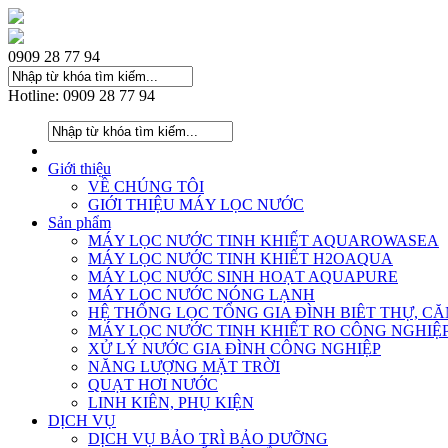
0909 28 77 94
Hotline: 0909 28 77 94
Giới thiệu
VỀ CHÚNG TÔI
GIỚI THIỆU MÁY LỌC NƯỚC
Sản phẩm
MÁY LỌC NƯỚC TINH KHIẾT AQUAROWASEA
MÁY LỌC NƯỚC TINH KHIẾT H2OAQUA
MÁY LỌC NƯỚC SINH HOẠT AQUAPURE
MÁY LOC NƯỚC NÓNG LẠNH
HỆ THỐNG LỌC TỔNG GIA ĐÌNH BIÊT THỰ, C
MÁY LỌC NƯỚC TINH KHIẾT RO CÔNG NGHIỆ
XỬ LÝ NƯỚC GIA ĐÌNH CÔNG NGHIỆP
NĂNG LƯỢNG MẶT TRỜI
QUẠT HƠI NƯỚC
LINH KIÊN, PHỤ KIỆN
DỊCH VỤ
DỊCH VỤ BẢO TRÌ BẢO DƯỠNG