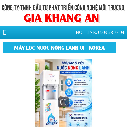
HOTLINE: 0909 28 77 94
MÁY LỌC NƯỚC NÓNG LẠNH UF- KOREA