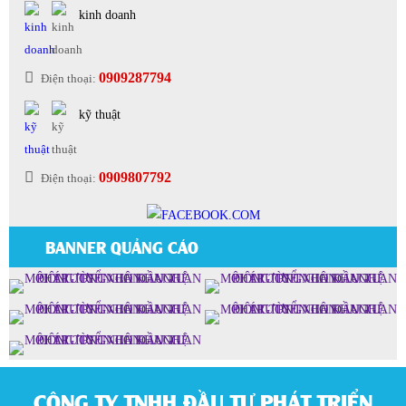
kinh doanh
0909287794
Điện thoại:
kỹ thuật
0909807792
Điện thoại:
BANNER QUẢNG CÁO
CÔNG TY TNHH ĐẦU TƯ PHÁT TRIỂN