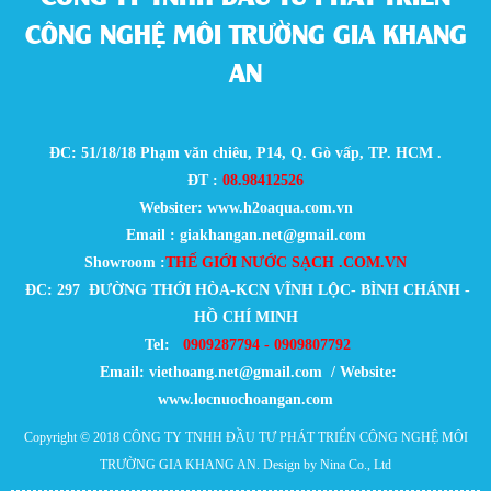
CÔNG NGHỆ MÔI TRƯỜNG GIA KHANG
AN
ĐC: 51/18/18 Phạm văn chiêu, P14, Q. Gò vấp, TP. HCM .
ĐT :
08.98412526
Websiter: www.h2oaqua.com.vn
Email : giakhangan.net@gmail.com
Showroom :
THẾ GIỚI NƯỚC SẠCH .COM.VN
ĐC: 297 ĐƯỜNG THỚI HÒA-KCN VĨNH LỘC- BÌNH CHÁNH -
HỒ CHÍ MINH
Tel:
0909287794 - 0909807792
Email:
viethoang.net@gmail.com / Website:
www.locnuochoangan.com
Copyright © 2018
CÔNG TY TNHH ĐẦU TƯ PHÁT TRIỂN CÔNG NGHỆ MÔI
TRƯỜNG GIA KHANG AN
. Design by Nina Co., Ltd