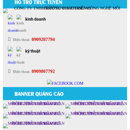
HỖ TRỢ TRỰC TUYẾN
kinh doanh
0909287794
Điện thoại:
kỹ thuật
0909807792
Điện thoại:
BANNER QUẢNG CÁO