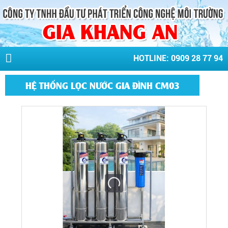
HOTLINE: 0909 28 77 94
HỆ THỐNG LỌC NƯỚC GIA ĐÌNH CM03