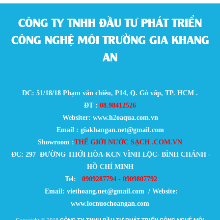
CÔNG TY TNHH ĐẦU TƯ PHÁT TRIỂN
CÔNG NGHỆ MÔI TRƯỜNG GIA KHANG
AN
ĐC: 51/18/18 Phạm văn chiêu, P14, Q. Gò vấp, TP. HCM .
ĐT :
08.98412526
Websiter: www.h2oaqua.com.vn
Email : giakhangan.net@gmail.com
Showroom :
THẾ GIỚI NƯỚC SẠCH .COM.VN
ĐC: 297 ĐƯỜNG THỚI HÒA-KCN VĨNH LỘC- BÌNH CHÁNH -
HỒ CHÍ MINH
Tel:
0909287794 - 0909807792
Email:
viethoang.net@gmail.com / Website:
www.locnuochoangan.com