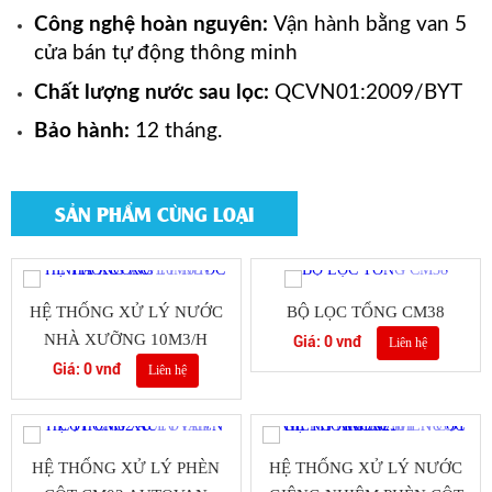
Công nghệ hoàn nguyên:
Vận hành bằng van 5
cửa bán tự động thông minh
Chất lượng nước sau lọc:
QCVN01:2009/BYT
Bảo hành:
12 tháng.
SẢN PHẨM CÙNG LOẠI
HỆ THỐNG XỬ LÝ NƯỚC
BỘ LỌC TỔNG CM38
NHÀ XƯỠNG 10M3/H
Giá: 0 vnđ
Liên hệ
Giá: 0 vnđ
Liên hệ
HỆ THỐNG XỬ LÝ PHÈN
HỆ THỐNG XỬ LÝ NƯỚC