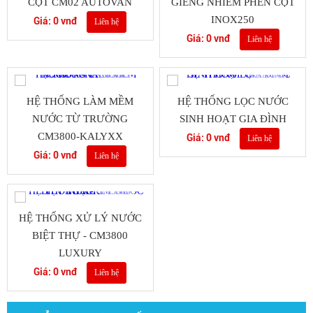
CỘT CM02 AUTOVAN
GIÊNG NHIÊM PHÈN CỘT
INOX250
Giá: 0 vnđ
Liên hệ
Giá: 0 vnđ
Liên hệ
HỆ THỐNG LÀM MỀM
HỆ THỐNG LỌC NƯỚC
NƯỚC TỪ TRƯỜNG
SINH HOẠT GIA ĐÌNH
CM3800-KALYXX
Giá: 0 vnđ
Liên hệ
Giá: 0 vnđ
Liên hệ
HỆ THỐNG XỬ LÝ NƯỚC
BIỆT THỰ - CM3800
LUXURY
Giá: 0 vnđ
Liên hệ