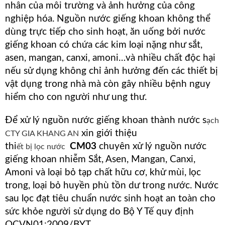
nhân của môi trường và ảnh hưởng của công
nghiệp hóa. Nguồn nước giếng khoan không thể
dùng trực tiếp cho sinh hoạt, ăn uống bởi nước
giếng khoan có chứa các kim loại nặng như sắt,
asen, mangan, canxi, amoni…và nhiều chất độc hại
nếu sử dụng không chỉ ảnh hưởng đến các thiết bị
vật dụng trong nhà mà còn gây nhiều bệnh nguy
hiểm cho con người như ung thư.
Để xử lý nguồn nước giếng khoan thành nước s
ạch
xin giới thiệu
CTY GIA KHANG AN
thi
CM03
chuyên xử lý nguồn nước
ết bị lọc nước
giếng khoan nhiễm Sắt, Asen, Mangan, Canxi,
Amoni và loại bỏ tạp chất hữu cơ, khử mùi, lọc
trong, loại bỏ huyền phù tồn dư trong nước. Nước
sau lọc đạt tiêu chuẩn nước sinh hoạt an toàn cho
sức khỏe người sử dụng do Bộ Y Tế quy định
QCVN01:2009/BYT.