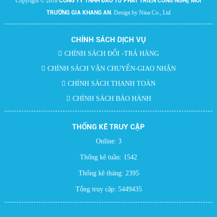
Copyright © 2018
CÔNG TY TNHH ĐẦU TƯ PHÁT TRIỂN CÔNG NGHỆ MÔI
TRƯỜNG GIA KHANG AN
. Design by Nina Co., Ltd
CHÍNH SÁCH DỊCH VỤ
CHÍNH SÁCH ĐỔI -TRẢ HÀNG
CHÍNH SÁCH VẬN CHUYỂN-GIAO NHẬN
CHÍNH SÁCH THANH TOÁN
CHÍNH SÁCH BẢO HÀNH
THỐNG KÊ TRUY CẬP
Online:
3
Thống kê tuần:
1542
Thống kê tháng:
2395
Tổng truy cập:
5449435