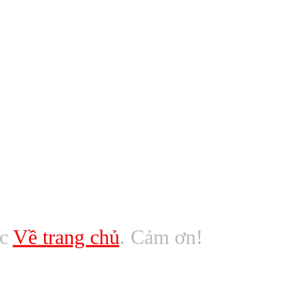
ác
Về trang chủ
. Cảm ơn!