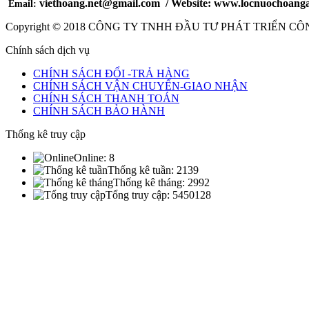
viethoang.net@gmail.com / Website: www.locnuochoang
Email:
Copyright © 2018
CÔNG TY TNHH ĐẦU TƯ PHÁT TRIỂN CÔ
Chính sách dịch vụ
CHÍNH SÁCH ĐỔI -TRẢ HÀNG
CHÍNH SÁCH VẬN CHUYỂN-GIAO NHẬN
CHÍNH SÁCH THANH TOÁN
CHÍNH SÁCH BẢO HÀNH
Thống kê truy cập
Online:
8
Thống kê tuần:
2139
Thống kê tháng:
2992
Tổng truy cập:
5450128