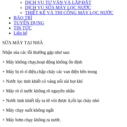
DỊCH VỤ TƯ VẤN VÀ LẮP ĐẶT
DỊCH VỤ SỬA MÁY LỌC NƯỚC
THIẾT KẾ VÀ THI CÔNG MÁY LỌC NƯỚC
BẢO TRÌ
TUYỂN DỤNG
TIN TỨC
Liên hệ
SỬA MÁY TẠI NHÀ
Nhận sủa các lỗi thường gặp như sau:
+ Máy không chạy,hoạt động không ổn định
+ Máy bị rò rỉ điện,chập cháy các van điện bên trong
+ Nước lọc tinh khiết có váng nổi sủi bọt khí
+ Máy rò rỉ nước không rõ nguyên nhân
+ Nước tinh khiết lấy ra từ vòi được ít,rồi lại chảy nhỏ
+ Máy chạy suốt không ngắt
+ Máy bơm chạy không ra nước.