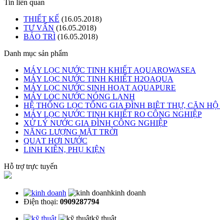
Tin liên quan
THIẾT KẾ
(16.05.2018)
TƯ VẤN
(16.05.2018)
BẢO TRÌ
(16.05.2018)
Danh mục sản phẩm
MÁY LỌC NƯỚC TINH KHIẾT AQUAROWASEA
MÁY LỌC NƯỚC TINH KHIẾT H2OAQUA
MÁY LỌC NƯỚC SINH HOẠT AQUAPURE
MÁY LOC NƯỚC NÓNG LẠNH
HỆ THỐNG LỌC TỔNG GIA ĐÌNH BIÊT THỰ, CĂN H
MÁY LỌC NƯỚC TINH KHIẾT RO CÔNG NGHIỆP
XỬ LÝ NƯỚC GIA ĐÌNH CÔNG NGHIỆP
NĂNG LƯỢNG MẶT TRỜI
QUẠT HƠI NƯỚC
LINH KIÊN, PHỤ KIỆN
Hỗ trợ trực tuyến
kinh doanh
Điện thoại:
0909287794
kỹ thuật