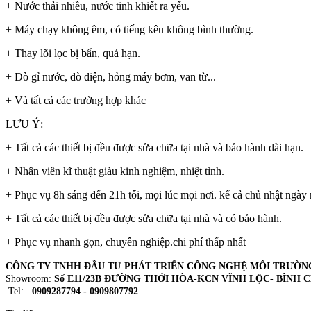
+ Nước thải nhiều, nước tinh khiết ra yếu.
+ Máy chạy không êm, có tiếng kêu không bình thường.
+ Thay lõi lọc bị bẩn, quá hạn.
+ Dò gỉ nước, dò điện, hỏng máy bơm, van từ...
+ Và tất cả các trường hợp khác
LƯU Ý:
+ Tất cả các thiết bị đều được sửa chữa tại nhà và bảo hành dài hạn.
+ Nhân viên kĩ thuật giàu kinh nghiệm, nhiệt tình.
+ Phục vụ 8h sáng đến 21h tối, mọi lúc mọi nơi. kể cả chủ nhật ngày 
+ Tất cả các thiết bị đều được sửa chữa tại nhà và có bảo hành.
+ Phục vụ nhanh gọn, chuyên nghiệp.chi phí thấp nhất
CÔNG TY TNHH ĐẦU TƯ PHÁT TRIỂN CÔNG NGHỆ MÔI TRƯỜN
Showroom:
Số E11/23B ĐƯỜNG THỚI HÒA-KCN VĨNH LỘC- BÌNH 
Tel:
0909287794 - 0909807792