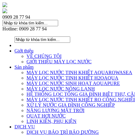
0909 28 77 94
Hotline: 0909 28 77 94
Giới thiệu
VỀ CHÚNG TÔI
GIỚI THIỆU MÁY LỌC NƯỚC
Sản phẩm
MÁY LỌC NƯỚC TINH KHIẾT AQUAROWASEA
MÁY LỌC NƯỚC TINH KHIẾT H2OAQUA
MÁY LỌC NƯỚC SINH HOẠT AQUAPURE
MÁY LOC NƯỚC NÓNG LẠNH
HỆ THỐNG LỌC TỔNG GIA ĐÌNH BIÊT THỰ, C
MÁY LỌC NƯỚC TINH KHIẾT RO CÔNG NGHIỆ
XỬ LÝ NƯỚC GIA ĐÌNH CÔNG NGHIỆP
NĂNG LƯỢNG MẶT TRỜI
QUẠT HƠI NƯỚC
LINH KIÊN, PHỤ KIỆN
DỊCH VỤ
DỊCH VỤ BẢO TRÌ BẢO DƯỠNG