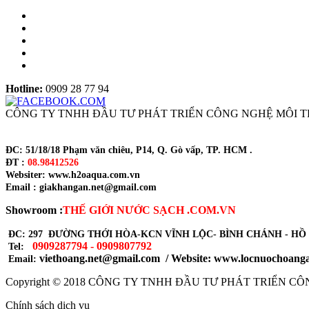
Hotline:
0909 28 77 94
CÔNG TY TNHH ĐẦU TƯ PHÁT TRIỂN CÔNG NGHỆ MÔI 
ĐC: 51/18/18 Phạm văn chiêu, P14, Q. Gò vấp, TP. HCM .
ĐT :
08.98412526
Websiter: www.h2oaqua.com.vn
Email : giakhangan.net@gmail.com
Showroom :
THẾ GIỚI NƯỚC SẠCH .COM.VN
ĐC: 297 ĐƯỜNG THỚI HÒA-KCN VĨNH LỘC- BÌNH CHÁNH - HỒ
0909287794 - 0909807792
Tel:
viethoang.net@gmail.com / Website: www.locnuochoang
Email:
Copyright © 2018
CÔNG TY TNHH ĐẦU TƯ PHÁT TRIỂN CÔ
Chính sách dịch vụ