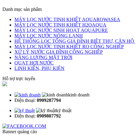
Danh mục sản phẩm
MÁY LỌC NƯỚC TINH KHIẾT AQUAROWASEA
MÁY LỌC NƯỚC TINH KHIẾT H2OAQUA
MÁY LỌC NƯỚC SINH HOẠT AQUAPURE
MÁY LOC NƯỚC NÓNG LẠNH
HỆ THỐNG LỌC TỔNG GIA ĐÌNH BIÊT THỰ, CĂN H
MÁY LỌC NƯỚC TINH KHIẾT RO CÔNG NGHIỆP
XỬ LÝ NƯỚC GIA ĐÌNH CÔNG NGHIỆP
NĂNG LƯỢNG MẶT TRỜI
QUẠT HƠI NƯỚC
LINH KIÊN, PHỤ KIỆN
Hỗ trợ trực tuyến
kinh doanh
Điện thoại:
0909287794
kỹ thuật
Điện thoại:
0909807792
Banner quảng cáo