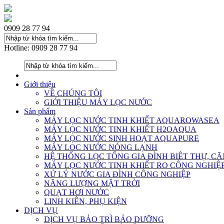
0909 28 77 94
Hotline: 0909 28 77 94
Giới thiệu
VỀ CHÚNG TÔI
GIỚI THIỆU MÁY LỌC NƯỚC
Sản phẩm
MÁY LỌC NƯỚC TINH KHIẾT AQUAROWASEA
MÁY LỌC NƯỚC TINH KHIẾT H2OAQUA
MÁY LỌC NƯỚC SINH HOẠT AQUAPURE
MÁY LOC NƯỚC NÓNG LẠNH
HỆ THỐNG LỌC TỔNG GIA ĐÌNH BIÊT THỰ, C
MÁY LỌC NƯỚC TINH KHIẾT RO CÔNG NGHIỆ
XỬ LÝ NƯỚC GIA ĐÌNH CÔNG NGHIỆP
NĂNG LƯỢNG MẶT TRỜI
QUẠT HƠI NƯỚC
LINH KIÊN, PHỤ KIỆN
DỊCH VỤ
DỊCH VỤ BẢO TRÌ BẢO DƯỠNG