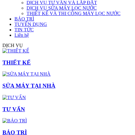
DỊCH VỤ TƯ VẤN VÀ LẮP ĐẶT
DỊCH VỤ SỬA MÁY LỌC NƯỚC
THIẾT KẾ VÀ THI CÔNG MÁY LỌC NƯỚC
BẢO TRÌ
TUYỂN DỤNG
TIN TỨC
Liên hệ
DỊCH VỤ
THIẾT KẾ
SỬA MÁY TẠI NHÀ
TƯ VẤN
BẢO TRÌ