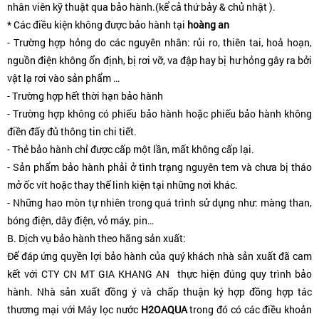
nhân viên kỹ thuật qua bảo hành.(kể cả thứ bảy & chủ nhật ).
* Các điều kiện không được bảo hành tại
hoàng an
- Trường hợp hỏng do các nguyên nhân: rủi ro, thiên tai, hoả hoạn,
nguồn điện không ổn định, bị rơi vỡ, va đập hay bị hư hỏng gây ra bởi
vật lạ rơi vào sản phẩm …
- Trường hợp hết thời hạn bảo hành
- Trường hợp không có phiếu bảo hành hoặc phiếu bảo hành không
điền đấy đủ thông tin chi tiết.
- Thẻ bảo hành chỉ được cấp một lần, mất không cấp lại.
- Sản phẩm bảo hành phải ở tình trạng nguyên tem và chưa bị tháo
mở ốc vít hoặc thay thế linh kiện tại những nơi khác.
- Những hao mòn tự nhiên trong quá trình sử dụng như: màng than,
bóng điện, dây điện, vỏ máy, pin…
B. Dịch vụ bảo hành theo hãng sản xuất:
Để đáp ứng quyền lợi bảo hành của quý khách nhà sản xuất đã cam
kết với CTY CN MT GIA KHANG AN thực hiện đúng quy trình bảo
hành. Nhà sản xuất đồng ý và chấp thuận ký hợp đồng hợp tác
thương mại với Máy lọc nước
H2OAQUA
trong đó có các điều khoản