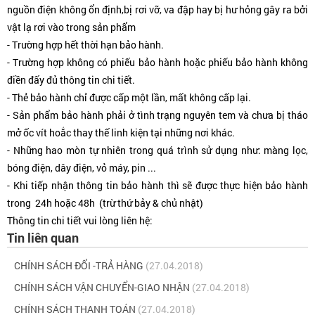
nguồn điện không ổn định,bị rơi vỡ, va đập hay bị hư hỏng gây ra bởi
vật lạ rơi vào trong sản phẩm
- Trường hợp hết thời hạn bảo hành.
- Trường hợp không có phiếu bảo hành hoặc phiếu bảo hành không
điền đấy đủ thông tin chi tiết.
- Thẻ bảo hành chỉ được cấp một lần, mất không cấp lại.
- Sản phẩm bảo hành phải ở tình trạng nguyên tem và chưa bị tháo
mở ốc vít hoắc thay thế linh kiện tại những nơi khác.
- Những hao mòn tự nhiên trong quá trình sử dụng như: màng lọc,
bóng điện, dây điện, vỏ máy, pin ...
- Khi tiếp nhận thông tin bảo hành thì sẽ được thực hiện bảo hành
trong 24h hoặc 48h (trừ thứ bảy & chủ nhật)
Thông tin chi tiết vui lòng liên hệ:
Tin liên quan
CHÍNH SÁCH ĐỔI -TRẢ HÀNG
(27.04.2018)
CHÍNH SÁCH VẬN CHUYỂN-GIAO NHẬN
(27.04.2018)
CHÍNH SÁCH THANH TOÁN
(27.04.2018)