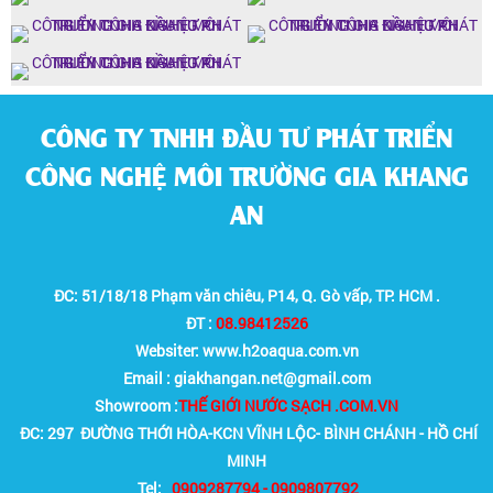
CÔNG TY TNHH ĐẦU TƯ PHÁT TRIỂN
CÔNG NGHỆ MÔI TRƯỜNG GIA KHANG
AN
ĐC: 51/18/18 Phạm văn chiêu, P14, Q. Gò vấp, TP. HCM .
ĐT :
08.98412526
Websiter: www.h2oaqua.com.vn
Email : giakhangan.net@gmail.com
Showroom :
THẾ GIỚI NƯỚC SẠCH .COM.VN
ĐC: 297 ĐƯỜNG THỚI HÒA-KCN VĨNH LỘC- BÌNH CHÁNH - HỒ CHÍ
MINH
Tel:
0909287794 - 0909807792