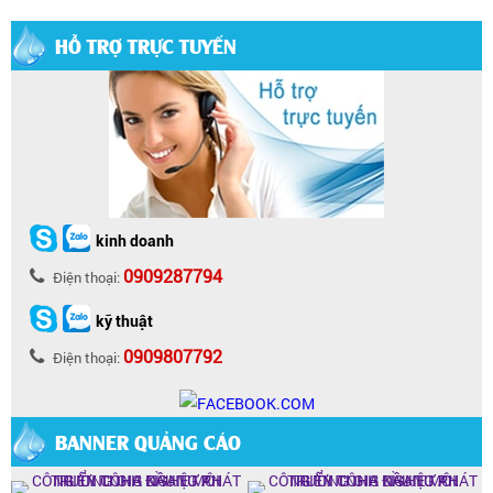
HỖ TRỢ TRỰC TUYẾN
kinh doanh
0909287794
Điện thoại:
kỹ thuật
0909807792
Điện thoại:
BANNER QUẢNG CÁO